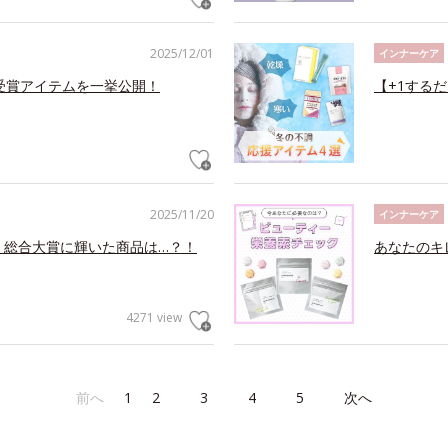
2025/12/01
インナーケア
メ受賞アイテムを一挙公開！
【+1する
2025/11/20
インナーケア
！総合大賞に輝いた商品は…？！
あなたのキ
4271 view
前へ
1
2
3
4
5
次へ