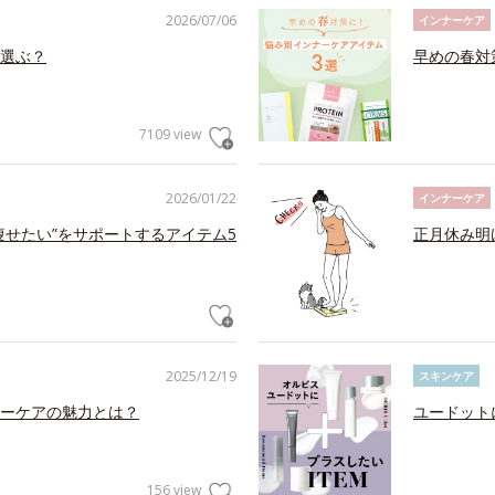
2026/07/06
インナーケア
選ぶ？
早めの春対
7109 view
2026/01/22
インナーケア
痩せたい”をサポートするアイテム5
正月休み明
2025/12/19
スキンケア
ーケアの魅力とは？
ユードット
156 view