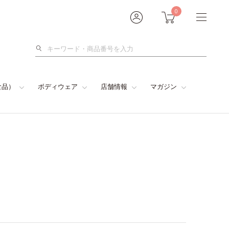
0
検
索
食品）
ボディウェア
店舗情報
マガジン