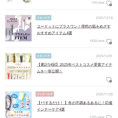
156 view
2025/12/18
スキンケア
ユードットにプラスワン！理想の肌をめざす
おすすめアイテム4選
1828 view
2025/12/01
スキンケア
【累計54冠】2025年ベストコスメ受賞アイテ
ムを一挙公開！
2025/11/28
インナーケア
【+1するだけ！ 】冬の不調あるあるに！応援
インナーケア4選
1025 view