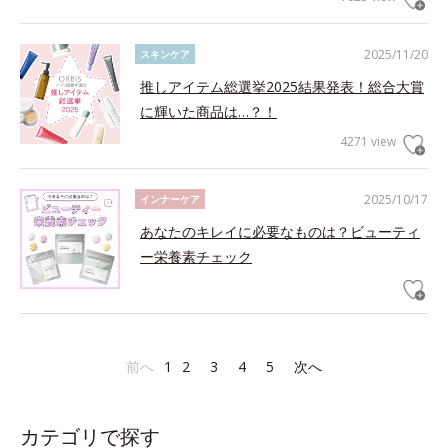
2025/11/20
スキンケア
推しアイテム総選挙2025結果発表！総合大賞
に輝いた商品は…？！
4271 view
2025/10/17
インナーケア
あなたのキレイに必要なものは？ビューティ
ー栄養素チェック
前へ
1
2
3
4
5
次へ
カテゴリで探す