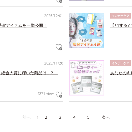
2025/12/01
インナーケア
メ受賞アイテムを一挙公開！
【+1する
2025/11/20
インナーケア
！総合大賞に輝いた商品は…？！
あなたのキ
4271 view
前へ
1
2
3
4
5
次へ