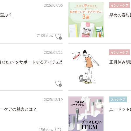
2026/07/06
インナーケア
選ぶ？
早めの春対
7109 view
2026/01/22
インナーケア
痩せたい”をサポートするアイテム5
正月休み明
2025/12/19
スキンケア
ーケアの魅力とは？
ユードット
156 view