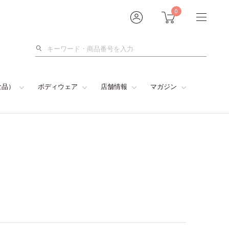
0
検
索
食品）
ボディウェア
店舗情報
マガジン