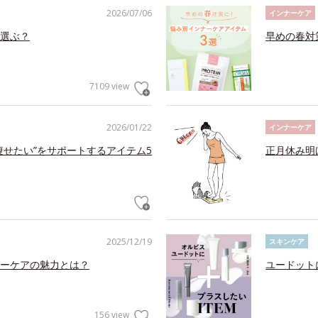
2026/07/06
インナーケア
選ぶ？
早めの春対
7109 view
2026/01/22
インナーケア
痩せたい”をサポートするアイテム5
正月休み明
2025/12/19
スキンケア
ーケアの魅力とは？
ユードット
156 view