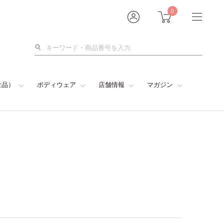
0
検
索
食品）
ボディウェア
店舗情報
マガジン