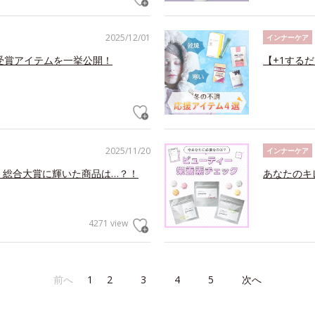
2025/12/01
インナーケア
メ受賞アイテムを一挙公開！
【+1する
2025/11/20
インナーケア
！総合大賞に輝いた商品は…？！
あなたのキ
4271 view
前へ
1
2
3
4
5
次へ