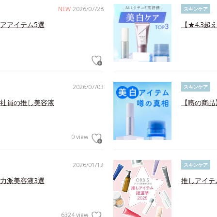
NEW
2026/07/28
スキンケア
アアイテム5選
【★4.3超
2026/07/03
スキンケア
社員の推し美容液
【噂の商品
0 view
2026/01/12
スキンケア
力派美容液3選
推しアイテ
6324 view