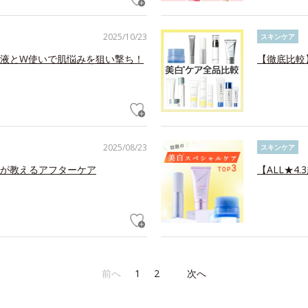
2025/10/23
スキンケア
容液とW使いで肌悩みを狙い撃ち！
【徹底比較
2025/08/23
スキンケア
が教えるアフターケア
【ALL★4
前へ
1
2
次へ