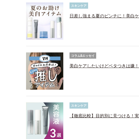
スキンケア
日差し強まる夏のピンチに！美白ケ
コラム&エッセイ
美白ケアしたいけどベタつきは嫌！
スキンケア
【徹底比較】目的別に見つける！実