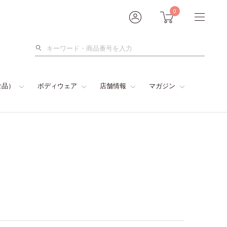
0
検
索
食品）
ボディウェア
店舗情報
マガジン