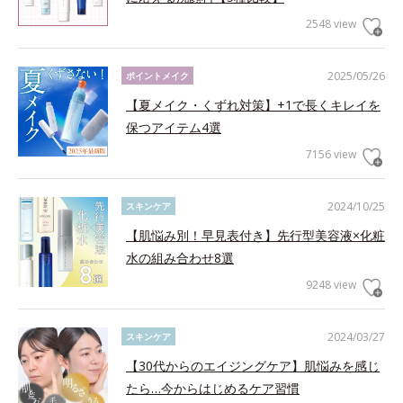
2548 view
2025/05/26
ポイントメイク
【夏メイク・くずれ対策】+1で長くキレイを
保つアイテム4選
7156 view
2024/10/25
スキンケア
【肌悩み別！早見表付き】先行型美容液×化粧
水の組み合わせ8選
9248 view
2024/03/27
スキンケア
【30代からのエイジングケア】肌悩みを感じ
たら…今からはじめるケア習慣