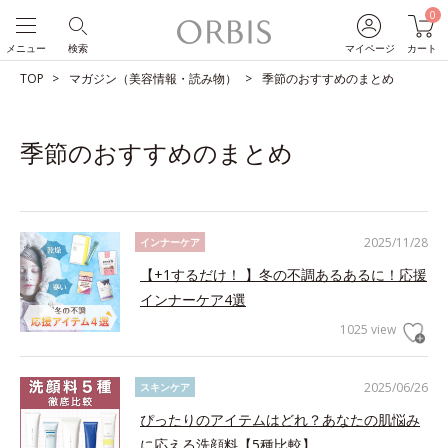
0
メニュー
検索
マイページ
カート
TOP
マガジン（美容情報・読み物）
季節のおすすめのまとめ
季節のおすすめのまとめ
2025/11/28
インナーケア
【+1するだけ！ 】冬の不調あるあるに！応援
インナーケア4選
1025 view
2025/06/26
スキンケア
ぴったりのアイテムはどれ？あなたの肌悩み
に応える洗顔料【5種比較】