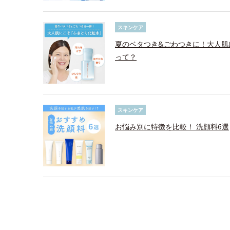
スキンケア
夏のベタつき&ごわつきに！大人肌
って？
スキンケア
お悩み別に特徴を比較！ 洗顔料6選