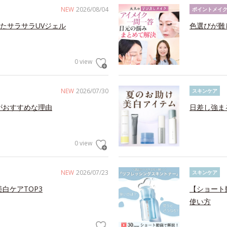
NEW
2026/08/04
ポイントメイ
たサラサラUVジェル
色選びが難
0 view
NEW
2026/07/30
スキンケア
がおすすめな理由
日差し強ま
0 view
NEW
2026/07/23
スキンケア
白ケアTOP3
【ショート
使い方