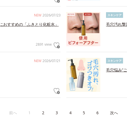
NEW
2026/07/23
スキンケア
におすすめの「ふきとり化粧水」
毛穴汚れ撃
2891 view
NEW
2026/07/21
スキンケア
毛穴悩み”
前へ
1
2
3
4
5
6
次へ