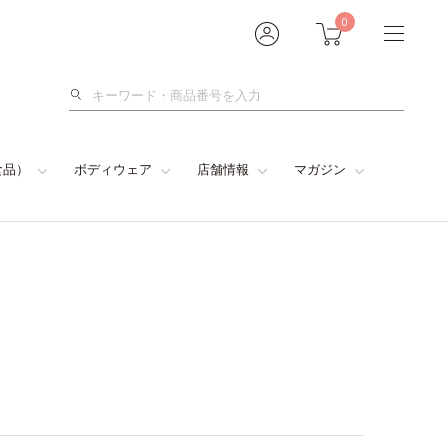
0
検
索
食品）
ボディウェア
店舗情報
マガジン