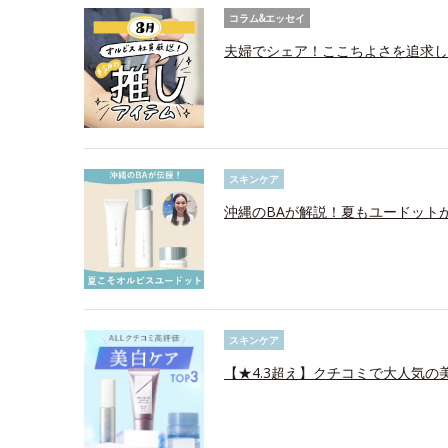
コラム&エッセイ
夫婦でシェア！ここちよさを追求し
スキンケア
沖縄のBAが解説！夏もユードット
スキンケア
【★4.3超え】クチコミで大人気の美