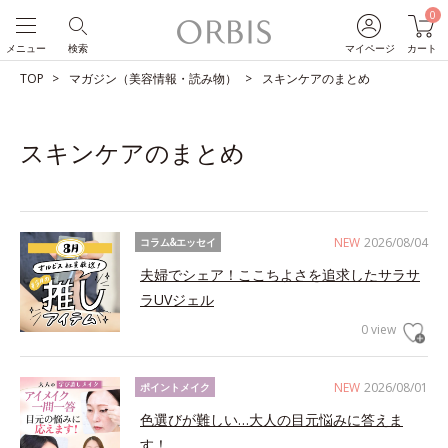
0
メニュー
検索
マイページ
カート
TOP
マガジン（美容情報・読み物）
スキンケアのまとめ
スキンケアのまとめ
NEW
2026/08/04
コラム&エッセイ
夫婦でシェア！ここちよさを追求したサラサ
ラUVジェル
0 view
NEW
2026/08/01
ポイントメイク
色選びが難しい…大人の目元悩みに答えま
す！