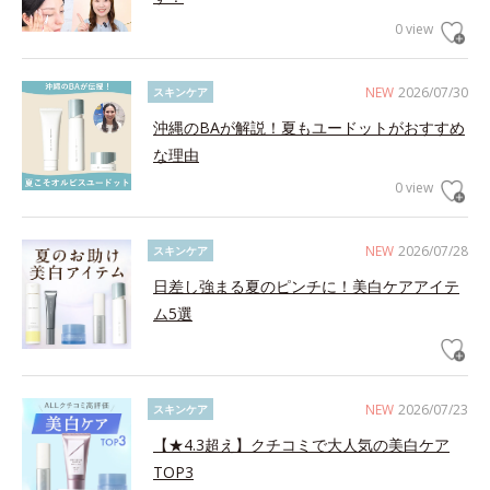
0 view
NEW
2026/07/30
スキンケア
沖縄のBAが解説！夏もユードットがおすすめ
な理由
0 view
NEW
2026/07/28
スキンケア
日差し強まる夏のピンチに！美白ケアアイテ
ム5選
NEW
2026/07/23
スキンケア
【★4.3超え】クチコミで大人気の美白ケア
TOP3