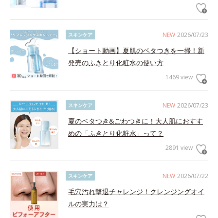
NEW
2026/07/23
スキンケア
【ショート動画】夏肌のベタつきを一掃！新
発売のふきとり化粧水の使い方
1469 view
NEW
2026/07/23
スキンケア
夏のベタつき&ごわつきに！大人肌におすす
めの「ふきとり化粧水」って？
2891 view
NEW
2026/07/22
スキンケア
毛穴汚れ撃退チャレンジ！クレンジングオイ
ルの実力は？