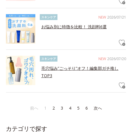
NEW
2026/07/21
スキンケア
お悩み別に特徴を比較！ 洗顔料6選
NEW
2026/07/20
スキンケア
毛穴悩み”ごっそり”オフ！編集部ガチ推し
TOP3
前へ
1
2
3
4
5
6
次へ
カテゴリで探す