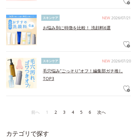
NEW
2026/07/21
スキンケア
お悩み別に特徴を比較！ 洗顔料6選
NEW
2026/07/20
スキンケア
毛穴悩み”ごっそり”オフ！編集部ガチ推し
TOP3
前へ
1
2
3
4
5
6
次へ
カテゴリで探す