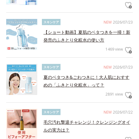
NEW
2026/07/23
スキンケア
【ショート動画】夏肌のベタつきを一掃！新
発売のふきとり化粧水の使い方
1469 view
NEW
2026/07/23
スキンケア
夏のベタつき&ごわつきに！大人肌におすす
めの「ふきとり化粧水」って？
2891 view
NEW
2026/07/22
スキンケア
毛穴汚れ撃退チャレンジ！クレンジングオイ
ルの実力は？