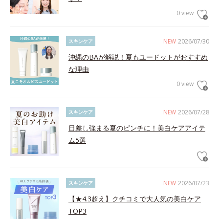
0 view
NEW
2026/07/30
スキンケア
沖縄のBAが解説！夏もユードットがおすすめ
な理由
0 view
NEW
2026/07/28
スキンケア
日差し強まる夏のピンチに！美白ケアアイテ
ム5選
NEW
2026/07/23
スキンケア
【★4.3超え】クチコミで大人気の美白ケア
TOP3