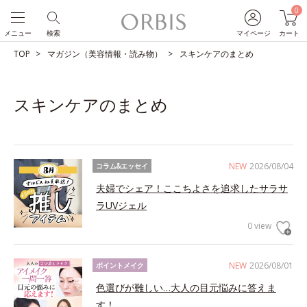
0
メニュー
検索
マイページ
カート
TOP
マガジン（美容情報・読み物）
スキンケアのまとめ
スキンケアのまとめ
NEW
2026/08/04
コラム&エッセイ
夫婦でシェア！ここちよさを追求したサラサ
ラUVジェル
0 view
NEW
2026/08/01
ポイントメイク
色選びが難しい…大人の目元悩みに答えま
す！