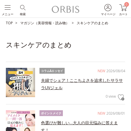
0
メニュー
検索
マイページ
カート
TOP
マガジン（美容情報・読み物）
スキンケアのまとめ
スキンケアのまとめ
NEW
2026/08/04
コラム&エッセイ
夫婦でシェア！ここちよさを追求したサラサ
ラUVジェル
0 view
NEW
2026/08/01
ポイントメイク
色選びが難しい…大人の目元悩みに答えま
す！