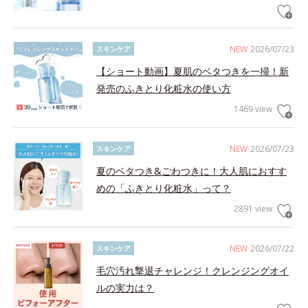
NEW
2026/07/23
スキンケア
【ショート動画】夏肌のベタつきを一掃！新
発売のふきとり化粧水の使い方
1469 view
NEW
2026/07/23
スキンケア
夏のベタつき&ごわつきに！大人肌におすす
めの「ふきとり化粧水」って？
2891 view
NEW
2026/07/22
スキンケア
毛穴汚れ撃退チャレンジ！クレンジングオイ
ルの実力は？