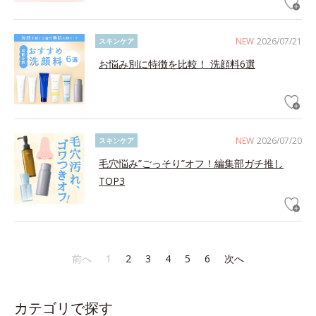
NEW
2026/07/21
スキンケア
お悩み別に特徴を比較！ 洗顔料6選
NEW
2026/07/20
スキンケア
毛穴悩み”ごっそり”オフ！編集部ガチ推し
TOP3
前へ
1
2
3
4
5
6
次へ
カテゴリで探す