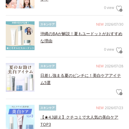
0 view
NEW
2026/07/30
スキンケア
沖縄のBAが解説！夏もユードットがおすすめ
な理由
0 view
NEW
2026/07/28
スキンケア
日差し強まる夏のピンチに！美白ケアアイテ
ム5選
NEW
2026/07/23
スキンケア
【★4.3超え】クチコミで大人気の美白ケア
TOP3