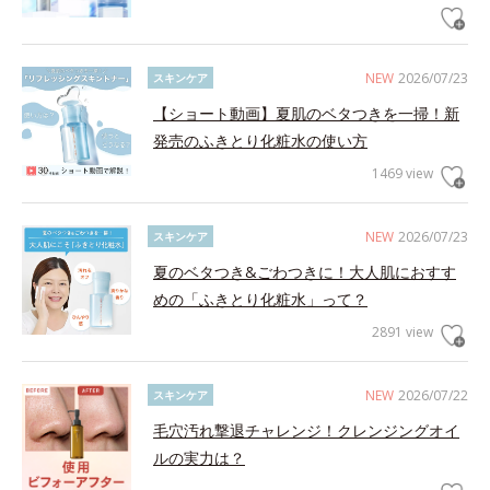
NEW
2026/07/23
スキンケア
【ショート動画】夏肌のベタつきを一掃！新
発売のふきとり化粧水の使い方
1469 view
NEW
2026/07/23
スキンケア
夏のベタつき&ごわつきに！大人肌におすす
めの「ふきとり化粧水」って？
2891 view
NEW
2026/07/22
スキンケア
毛穴汚れ撃退チャレンジ！クレンジングオイ
ルの実力は？