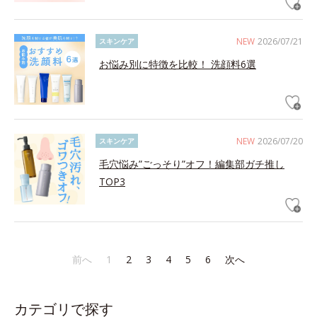
NEW
2026/07/21
スキンケア
お悩み別に特徴を比較！ 洗顔料6選
NEW
2026/07/20
スキンケア
毛穴悩み”ごっそり”オフ！編集部ガチ推し
TOP3
前へ
1
2
3
4
5
6
次へ
カテゴリで探す