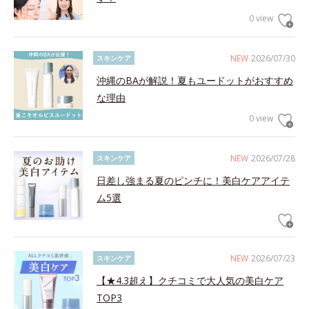
0 view
NEW
2026/07/30
スキンケア
沖縄のBAが解説！夏もユードットがおすすめ
な理由
0 view
NEW
2026/07/28
スキンケア
日差し強まる夏のピンチに！美白ケアアイテ
ム5選
NEW
2026/07/23
スキンケア
【★4.3超え】クチコミで大人気の美白ケア
TOP3