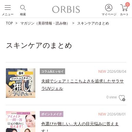
0
メニュー
検索
マイページ
カート
TOP
マガジン（美容情報・読み物）
スキンケアのまとめ
スキンケアのまとめ
NEW
2026/08/04
コラム&エッセイ
夫婦でシェア！ここちよさを追求したサラサ
ラUVジェル
0 view
NEW
2026/08/01
ポイントメイク
色選びが難しい…大人の目元悩みに答えま
す！