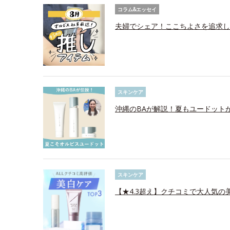
コラム&エッセイ
夫婦でシェア！ここちよさを追求し
スキンケア
沖縄のBAが解説！夏もユードット
スキンケア
【★4.3超え】クチコミで大人気の美