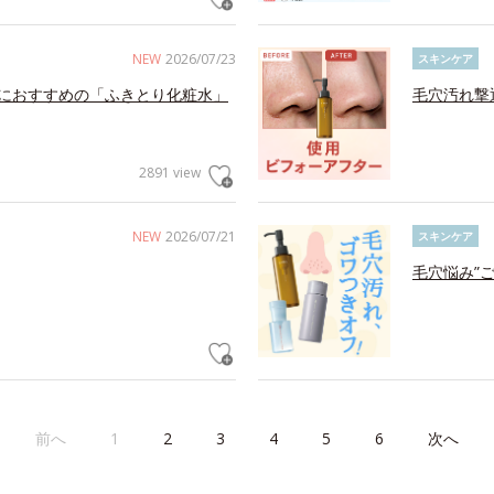
NEW
2026/07/23
スキンケア
におすすめの「ふきとり化粧水」
毛穴汚れ撃
2891 view
NEW
2026/07/21
スキンケア
毛穴悩み”
前へ
1
2
3
4
5
6
次へ