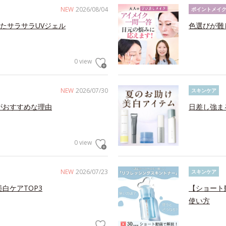
NEW
2026/08/04
ポイントメイ
たサラサラUVジェル
色選びが難
0 view
NEW
2026/07/30
スキンケア
がおすすめな理由
日差し強ま
0 view
NEW
2026/07/23
スキンケア
白ケアTOP3
【ショート
使い方