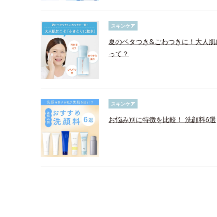
スキンケア
夏のベタつき&ごわつきに！大人肌
って？
スキンケア
お悩み別に特徴を比較！ 洗顔料6選