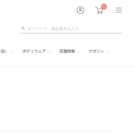
0
検
索
食品）
ボディウェア
店舗情報
マガジン