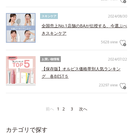
2024/08/30
スキンケア
全国売上No.1店舗のBAが伝授する、今選ぶべ
きスキンケア
5628 view
2024/07/22
お買い物情報
【保存版】オルビス価格帯別人気ランキン
グ 各BEST５
23297 view
前へ
1
2
3
次へ
カテゴリで探す