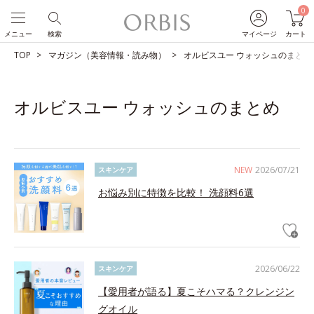
0
メニュー
検索
マイページ
カート
TOP
マガジン（美容情報・読み物）
オルビスユー ウォッシュのまとめ
オルビスユー ウォッシュのまとめ
NEW
2026/07/21
スキンケア
お悩み別に特徴を比較！ 洗顔料6選
2026/06/22
スキンケア
【愛用者が語る】夏こそハマる？クレンジン
グオイル