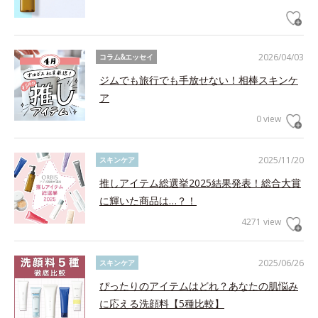
2026/04/03
コラム&エッセイ
ジムでも旅行でも手放せない！相棒スキンケ
ア
0 view
2025/11/20
スキンケア
推しアイテム総選挙2025結果発表！総合大賞
に輝いた商品は…？！
4271 view
2025/06/26
スキンケア
ぴったりのアイテムはどれ？あなたの肌悩み
に応える洗顔料【5種比較】