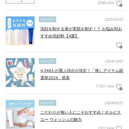
2548 view
2025/03/25
スキンケア
洗顔を制する者が美肌を制す！？ お悩み別お
すすめ洗顔料【4選】
2024/12/07
スキンケア
4,344人が選ぶ頂点が決定！「推しアイテム総
選挙2024」発表
17357 view
2024/09/27
スキンケア
こだわりが無い人にこそおすすめ！オルビス
ユー ウォッシュの魅力
2327 view