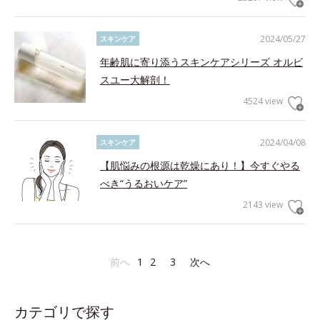
2024/05/27
スキンケア
年齢肌に寄り添うスキンケアシリーズ オルビ
スユー大解剖！
4524 view
2024/04/08
スキンケア
【肌悩みの根源は乾燥にあり！】今すぐやる
べき“うるおいケア”
2143 view
前へ
1
2
3
次へ
カテゴリで探す