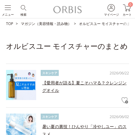
0
メニュー
検索
マイページ
カート
TOP
マガジン（美容情報・読み物）
オルビスユー モイスチャーのまと
オルビスユー モイスチャーのまとめ
2026/06/22
スキンケア
【愛用者が語る】夏こそハマる？クレンジン
グオイル
2026/06/02
スキンケア
暑い夏の裏技！ひんやり「冷やしユー」のス
スメ