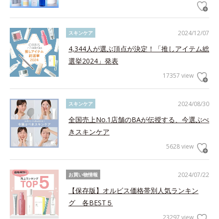
2024/12/07
スキンケア
4,344人が選ぶ頂点が決定！「推しアイテム総
選挙2024」発表
17357 view
2024/08/30
スキンケア
全国売上No.1店舗のBAが伝授する、今選ぶべ
きスキンケア
5628 view
2024/07/22
お買い物情報
【保存版】オルビス価格帯別人気ランキン
グ 各BEST５
23297 view