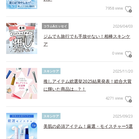
7958 view
2026/04/03
コラム&エッセイ
ジムでも旅行でも手放せない！相棒スキンケ
ア
0 view
2025/11/20
スキンケア
推しアイテム総選挙2025結果発表！総合大賞
に輝いた商品は…？！
4271 view
2025/09/23
スキンケア
美肌の必須アイテム！厳選・モイスチャー5選