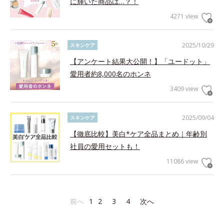
に輝いた商品は…？！
4271 view
2025/10/29
スキンケア
【アンケート結果大公開！】「ユードット」
愛用者約8,000名のホンネ
3409 view
2025/09/04
スキンケア
【徹底比較】美白*ケア全品まとめ｜年齢別
社員の愛用セットも！
11086 view
前へ
1
2
3
4
次へ