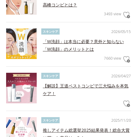
高峰コンビとは？
3493 view
2026/05/15
スキンケア
「W洗顔」は本当に必要？意外と知らない
「W洗顔」のメリットとは
7660 view
2026/04/27
スキンケア
【解説】王道ベストコンビで三大悩みを本気
ケア！
2025/11/20
スキンケア
推しアイテム総選挙2025結果発表！総合大賞