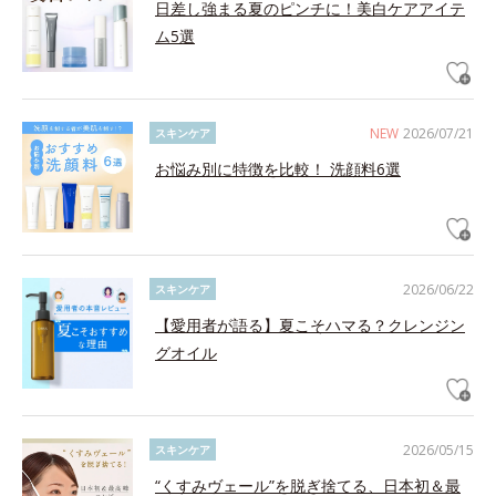
日差し強まる夏のピンチに！美白ケアアイテ
ム5選
NEW
2026/07/21
スキンケア
お悩み別に特徴を比較！ 洗顔料6選
2026/06/22
スキンケア
【愛用者が語る】夏こそハマる？クレンジン
グオイル
2026/05/15
スキンケア
“くすみヴェール”を脱ぎ捨てる、日本初＆最