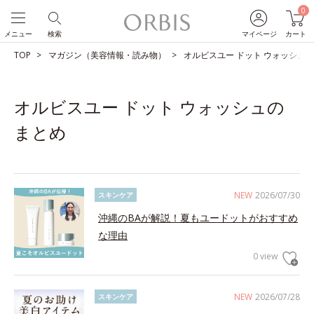
0
メニュー
検索
マイページ
カート
TOP
マガジン（美容情報・読み物）
オルビスユー ドット ウォッシュ
オルビスユー ドット ウォッシュの
まとめ
NEW
2026/07/30
スキンケア
沖縄のBAが解説！夏もユードットがおすすめ
な理由
0 view
NEW
2026/07/28
スキンケア