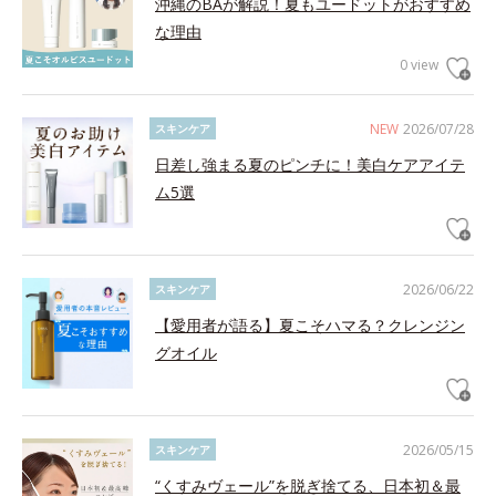
沖縄のBAが解説！夏もユードットがおすすめ
な理由
0 view
NEW
2026/07/28
スキンケア
日差し強まる夏のピンチに！美白ケアアイテ
ム5選
2026/06/22
スキンケア
【愛用者が語る】夏こそハマる？クレンジン
グオイル
2026/05/15
スキンケア
“くすみヴェール”を脱ぎ捨てる、日本初＆最