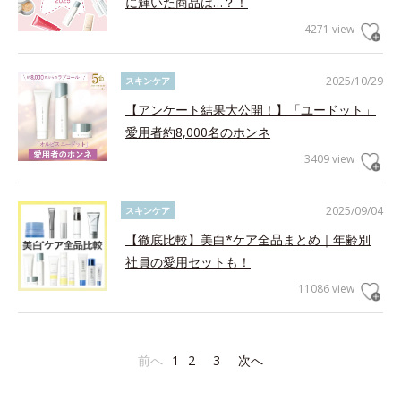
に輝いた商品は…？！
4271 view
2025/10/29
スキンケア
【アンケート結果大公開！】「ユードット」
愛用者約8,000名のホンネ
3409 view
2025/09/04
スキンケア
【徹底比較】美白*ケア全品まとめ｜年齢別
社員の愛用セットも！
11086 view
前へ
1
2
3
次へ