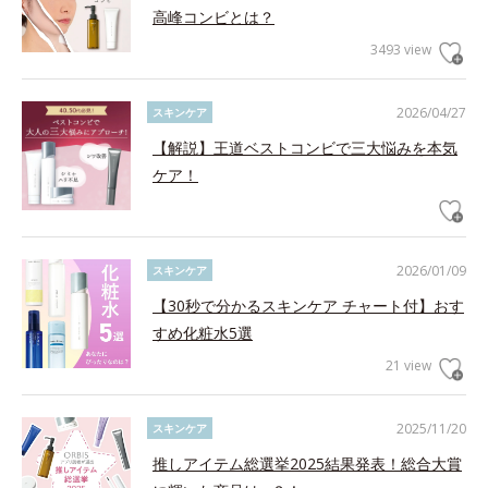
高峰コンビとは？
3493 view
2026/04/27
スキンケア
【解説】王道ベストコンビで三大悩みを本気
ケア！
2026/01/09
スキンケア
【30秒で分かるスキンケア チャート付】おす
すめ化粧水5選
21 view
2025/11/20
スキンケア
推しアイテム総選挙2025結果発表！総合大賞