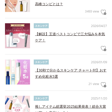
高峰コンビとは？
3493 view
2026/04/27
スキンケア
【解説】王道ベストコンビで三大悩みを本気
ケア！
2026/01/09
スキンケア
【30秒で分かるスキンケア チャート付】おす
すめ化粧水5選
21 view
2025/11/20
スキンケア
推しアイテム総選挙2025結果発表！総合大賞