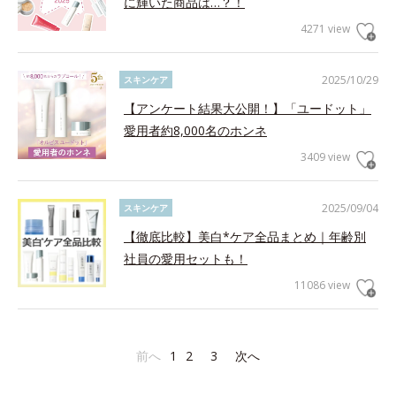
に輝いた商品は…？！
4271 view
2025/10/29
スキンケア
【アンケート結果大公開！】「ユードット」
愛用者約8,000名のホンネ
3409 view
2025/09/04
スキンケア
【徹底比較】美白*ケア全品まとめ｜年齢別
社員の愛用セットも！
11086 view
前へ
1
2
3
次へ