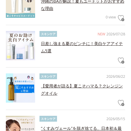
沖縄のBAが解説！夏もユードットがおすすめ
な理由
0 view
NEW
2026/07/28
スキンケア
日差し強まる夏のピンチに！美白ケアアイテ
ム5選
2026/06/22
スキンケア
【愛用者が語る】夏こそハマる？クレンジン
グオイル
2026/05/15
スキンケア
“くすみヴェール”を脱ぎ捨てる、日本初＆最