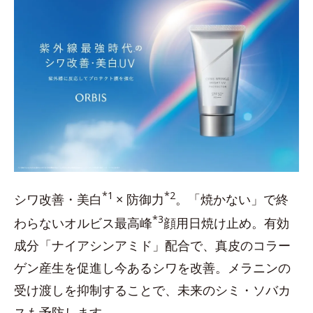
*1
*2
シワ改善・美白
× 防御力
。「焼かない」で終
*3
わらないオルビス最高峰
顔用日焼け止め。有効
成分「ナイアシンアミド」配合で、真皮のコラー
ゲン産生を促進し今あるシワを改善。メラニンの
受け渡しを抑制することで、未来のシミ・ソバカ
スも予防します。