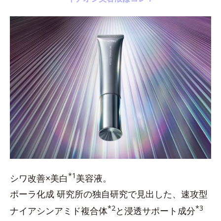
*1
シワ改善×美白
美容液。
ポーラ化成 研究所の独自研究で見出した、速攻型
*2
*3
ナイアシンアミド複合体
と浸透サポート成分