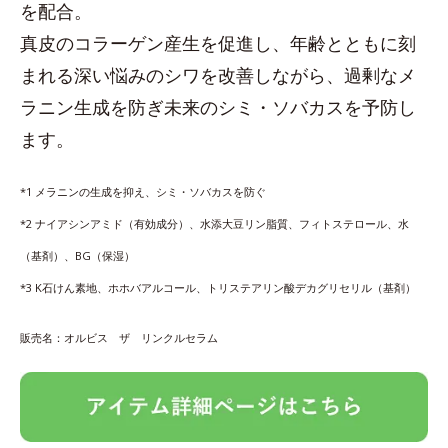
を配合。
真皮のコラーゲン産生を促進し、年齢とともに刻
まれる深い悩みのシワを改善しながら、過剰なメ
ラニン生成を防ぎ未来のシミ・ソバカスを予防し
ます。
*1 メラニンの生成を抑え、シミ・ソバカスを防ぐ
*2 ナイアシンアミド（有効成分）、水添大豆リン脂質、フィトステロール、水
（基剤）、BG（保湿）
*3 K石けん素地、ホホバアルコール、トリステアリン酸デカグリセリル（基剤）
販売名：オルビス ザ リンクルセラム