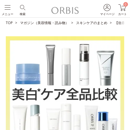
0
メニュー
検索
マイページ
カート
TOP
マガジン（美容情報・読み物）
スキンケアのまとめ
【徹底比