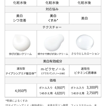
*乾燥によるくすみ
**ナイアシンアミド（有効成分）、水添大豆リン脂質、フィトステロール、水