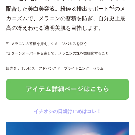
2
配合した美白美容液。粉砕＆排出サポート*
のメ
カニズムで、メラニンの蓄積を防ぎ、自分史上最
高の冴えわたる透明美肌を目指します。
*1 メラニンの蓄積を抑え、シミ・ソバカスを防ぐ
*2 ターンオーバーを促進して、メラニンの塊を微細化すること
販売名：オルビス アドバンスド ブライトニング セラム
イチオシの日焼け止めはコレ！