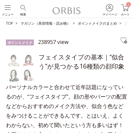
0
メニュー
検索
マイページ
カート
TOP
マガジン（美容情報・読み物）
ポイントメイクのまとめ
フェ
238957 view
ポイントメイク
フェイスタイプの基本｜“似合
う”が見つかる16種類の顔印象
パーソナルカラーと合わせて近年話題になってい
るのが、“フェイスタイプ”。顔の形やパーツの配置
などからおすすめのメイク方法や、似合う色など
をみつけることができるんです。とはいえ、よく
わからない、初めて聞いたという方も多いはず！