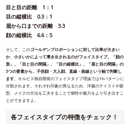
目と目の距離 1：1
目の縦横比 0.3：1
眉から口までの距離 3.3
顔の縦横比 6.6：5
そして、この
ゴールデンプロポーションに対して比率が大きい
か、小さいかによって導き出されるのがフェイスタイプ。「顔の
形」、「目と目の間隔」、「目の縦横比」、「眉と目の間隔」の
5つの要素から、子供顔・大人顔、直線・曲線という軸で判断し
ます
。オルビス独自開発のフェイスタイプ理論では16パターンに
分類されます。それぞれ印象が異なるため、洋服のテイストや髪
型、メイクの方法を工夫することで個性や魅力をより引き出すこ
とができますよ。
各フェイスタイプの特徴をチェック！