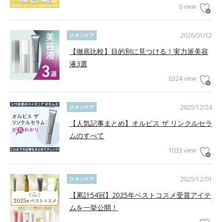
0 view
2026/01/12
スキンケア
【徹底比較】目的別に見つける！実力派美容
液3選
6324 view
2025/12/24
スキンケア
【人気記事まとめ】オルビス ザ リンクルセラ
ムのすべて
1033 view
2025/12/01
スキンケア
【累計54冠】2025年ベストコスメ受賞アイテ
ムを一挙公開！