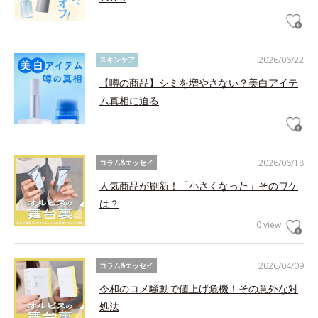
2026/06/22
スキンケア
【噂の商品】シミを増やさない？美白アイテ
ム真相に迫る
2026/06/18
コラム&エッセイ
人気商品が刷新！「小さくなった」そのワケ
は？
0 view
2026/04/09
コラム&エッセイ
令和のコメ騒動で値上げ危機！その意外な対
処法