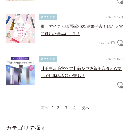
2025/11/20
スキンケア
推しアイテム総選挙2025結果発表！総合大賞
に輝いた商品は…？！
4271 view
2025/10/23
スキンケア
【美白or毛穴ケア】新シワ改善美容液とW使
いで肌悩みを狙い撃ち！
前へ
1
2
3
4
次へ
カテゴリで探す