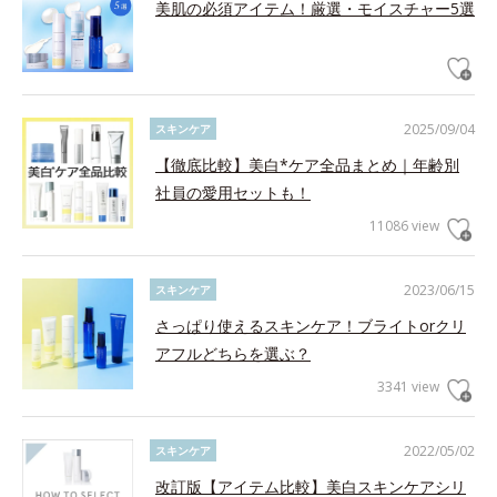
美肌の必須アイテム！厳選・モイスチャー5選
2025/09/04
スキンケア
【徹底比較】美白*ケア全品まとめ｜年齢別
社員の愛用セットも！
11086 view
2023/06/15
スキンケア
さっぱり使えるスキンケア！ブライトorクリ
アフルどちらを選ぶ？
3341 view
2022/05/02
スキンケア
改訂版【アイテム比較】美白スキンケアシリ