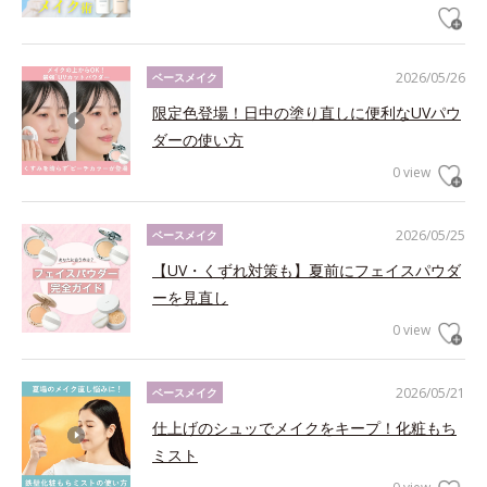
2026/05/26
ベースメイク
限定色登場！日中の塗り直しに便利なUVパウ
ダーの使い方
0 view
2026/05/25
ベースメイク
【UV・くずれ対策も】夏前にフェイスパウダ
ーを見直し
0 view
2026/05/21
ベースメイク
仕上げのシュッでメイクをキープ！化粧もち
ミスト