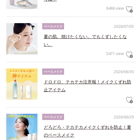
8486 view
2026/07/03
ベースメイク
夏の肌、焼けたくない。でもくずしたくな
い。
5471 view
2026/06/30
ベースメイク
ドロドロ、テカテカ注意報！メイクくずれ防
止アイテム
2026/06/29
ベースメイク
どろどろ・テカテカメイクくずれを防止！夏
のベースメイク