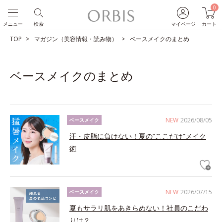
0
メニュー
検索
マイページ
カート
TOP
マガジン（美容情報・読み物）
ベースメイクのまとめ
ベースメイクのまとめ
NEW
2026/08/05
ベースメイク
汗・皮脂に負けない！夏の“ここだけ”メイク
術
NEW
2026/07/15
ベースメイク
夏もサラリ肌をあきらめない！社員のこだわ
りは？