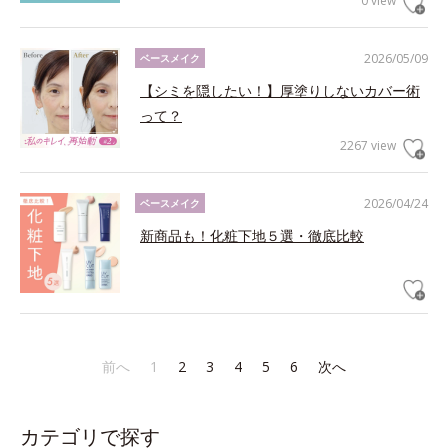
0 view
2026/05/09
ベースメイク
【シミを隠したい！】厚塗りしないカバー術
って？
2267 view
2026/04/24
ベースメイク
新商品も！化粧下地５選・徹底比較
前へ
1
2
3
4
5
6
次へ
カテゴリで探す