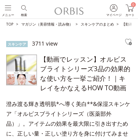
0
メニュー
検索
マイページ
カート
TOP
マガジン（美容情報・読み物）
スキンケアのまとめ
【動画で
3711 view
スキンケア
【動画でレッスン】オルビス
ブライトシリーズ3品の効果的
な使い方を一挙ご紹介！｜キ
レイをかなえるHOW TO動画
澄み渡る輝き透明肌*へ導く美白**&保湿スキンケ
ア「オルビスブライトシリーズ（医薬部外
品）」。アイテムの効果を最大限に引き出すため
に、正しい量・正しい塗り方を身に付けてみませ