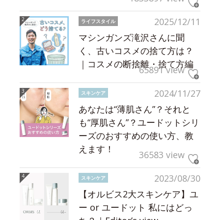
2025/12/11
ライフスタイル
マシンガンズ滝沢さんに聞
く、古いコスメの捨て方は？
｜コスメの断捨離・捨て方編
65891 view
2024/11/27
スキンケア
あなたは“薄肌さん”？それと
も“厚肌さん”？ユードットシリ
ーズのおすすめの使い方、教
えます！
36583 view
2023/08/30
スキンケア
【オルビス2大スキンケア】ユ
ー or ユードット 私にはどっ