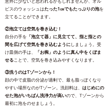
意外に少ないと思われるかもしれませんが、オル
ビスのウォッシュは
たった1㎝でもたっぷりの泡
を
立てることができます。
②泡立ては空気を巻き込む！
自分の手を
「泡立て器」に見立てて、指と指との
間を広げて空気を巻き込むように
しましょう。受
け皿側の手は、
「お椀」のように真ん中をくぼま
せる
ことで、空気を巻き込みやすくなります。
③洗うのはTゾーンから！
顔の中で皮脂の分泌が過剰で、最も脂っぽくなり
やすい場所なのがTゾーン。洗顔料は、
はじめにの
せた泡がいちばん洗浄力が高い
ので、Tゾーンから
最初に泡をのせましょう。