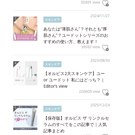
65891 view
2024/11/27
スキンケア
あなたは“薄肌さん”？それとも“厚
肌さん”？ユードットシリーズのお
すすめの使い方、教えます！
36583 view
2023/08/30
スキンケア
【オルビス2大スキンケア】ユー
or ユードット 私にはどっち？｜
Editor’s view
226609 view
2025/12/24
スキンケア
【保存版】オルビス ザ リンクルセ
ラムのすべてをこの記事で｜人気
記事まとめ