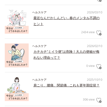
ヘルスケア
2026/03/10
最近なんだかしんどい…春のメンタル不調の
ヒント
2434 view
ヘルスケア
2026/02/10
カチカチ“ミイラ便”は危険！大人の便秘が侮
れない理由って？
0 view
ヘルスケア
2025/10/10
肩こり、腰痛、関節痛…これも更年期症状？
306 view