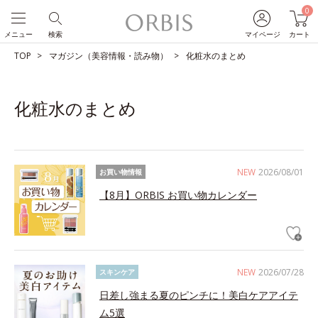
0
メニュー
検索
マイページ
カート
TOP
マガジン（美容情報・読み物）
化粧水のまとめ
化粧水のまとめ
NEW
2026/08/01
お買い物情報
【8月】ORBIS お買い物カレンダー
NEW
2026/07/28
スキンケア
日差し強まる夏のピンチに！美白ケアアイテ
ム5選