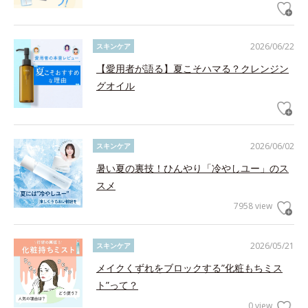
2026/06/22
スキンケア
【愛用者が語る】夏こそハマる？クレンジン
グオイル
2026/06/02
スキンケア
暑い夏の裏技！ひんやり「冷やしユー」のス
スメ
7958 view
2026/05/21
スキンケア
メイクくずれをブロックする”化粧もちミス
ト”って？
0 view