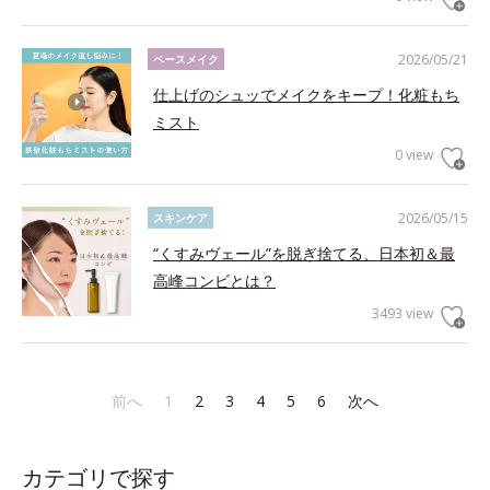
2026/05/21
ベースメイク
仕上げのシュッでメイクをキープ！化粧もち
ミスト
0 view
2026/05/15
スキンケア
“くすみヴェール”を脱ぎ捨てる、日本初＆最
高峰コンビとは？
3493 view
前へ
1
2
3
4
5
6
次へ
カテゴリで探す