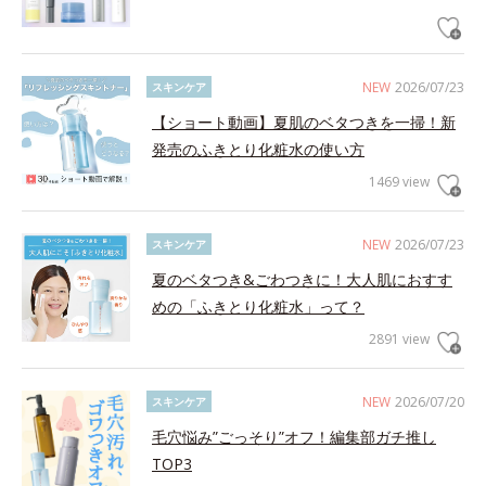
NEW
2026/07/23
スキンケア
【ショート動画】夏肌のベタつきを一掃！新
発売のふきとり化粧水の使い方
1469 view
NEW
2026/07/23
スキンケア
夏のベタつき&ごわつきに！大人肌におすす
めの「ふきとり化粧水」って？
2891 view
NEW
2026/07/20
スキンケア
毛穴悩み”ごっそり”オフ！編集部ガチ推し
TOP3