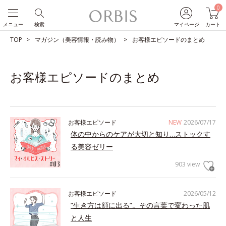
0
メニュー
検索
マイページ
カート
TOP
マガジン（美容情報・読み物）
お客様エピソードのまとめ
お客様エピソードのまとめ
お客様エピソード
NEW
2026/07/17
体の中からのケアが大切と知り…ストックす
る美容ゼリー
903 view
お客様エピソード
2026/05/12
”生き方は顔に出る”。その言葉で変わった肌
と人生