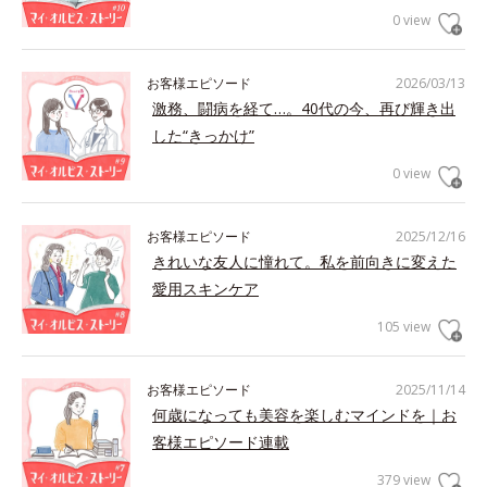
0 view
お客様エピソード
2026/03/13
激務、闘病を経て…。40代の今、再び輝き出
した“きっかけ”
0 view
お客様エピソード
2025/12/16
きれいな友人に憧れて。私を前向きに変えた
愛用スキンケア
105 view
お客様エピソード
2025/11/14
何歳になっても美容を楽しむマインドを｜お
客様エピソード連載
379 view