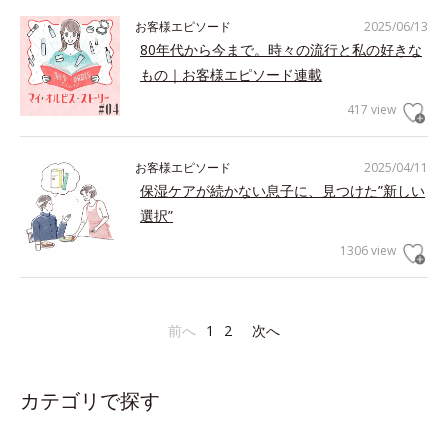
お客様エピソード
2025/06/13
80年代から今まで。時々の流行と私の好きな
もの｜お客様エピソード連載
417 view
お客様エピソード
2025/04/11
保湿ケアが続かない息子に、見つけた”新しい
選択”
1306 view
前へ
1
2
次へ
カテゴリで探す