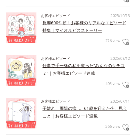
お客様エピソード
2025/10/13
反響600件超！お客様のリアルなエピソード
特集｜マイオルビスストーリー
276 view
お客様エピソード
2025/08/12
仕事で手一杯の私を救った“みんなのクチコ
ミ”｜お客様エピソード連載
403 view
お客様エピソード
2025/07/11
子離れ、両親の病…。61歳を迎えた今、思う
こと｜お客様エピソード連載
566 view