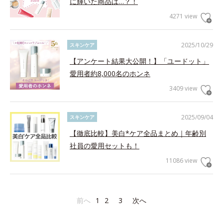
に輝いた商品は…？！
4271 view
2025/10/29
スキンケア
【アンケート結果大公開！】「ユードット」
愛用者約8,000名のホンネ
3409 view
2025/09/04
スキンケア
【徹底比較】美白*ケア全品まとめ｜年齢別
社員の愛用セットも！
11086 view
前へ
1
2
3
次へ