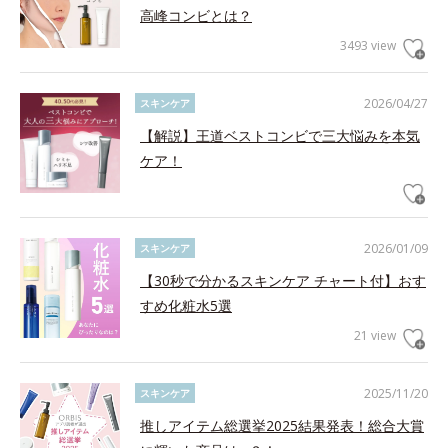
高峰コンビとは？
3493 view
2026/04/27
スキンケア
【解説】王道ベストコンビで三大悩みを本気
ケア！
2026/01/09
スキンケア
【30秒で分かるスキンケア チャート付】おす
すめ化粧水5選
21 view
2025/11/20
スキンケア
推しアイテム総選挙2025結果発表！総合大賞