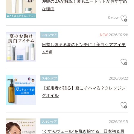
沖縄のBAが解説！夏もユードットがおすすめ
な理由
0 view
NEW
2026/07/28
スキンケア
日差し強まる夏のピンチに！美白ケアアイテ
ム5選
2026/06/22
スキンケア
【愛用者が語る】夏こそハマる？クレンジン
グオイル
2026/05/15
スキンケア
“くすみヴェール”を脱ぎ捨てる、日本初＆最