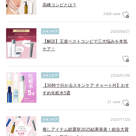
高峰コンビとは？
3493 view
2026/04/27
スキンケア
【解説】王道ベストコンビで三大悩みを本気
ケア！
2026/01/09
スキンケア
【30秒で分かるスキンケア チャート付】おす
すめ化粧水5選
21 view
2025/11/20
スキンケア
推しアイテム総選挙2025結果発表！総合大賞