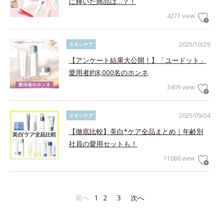
に輝いた商品は…？！
4271 view
2025/10/29
スキンケア
【アンケート結果大公開！】「ユードット」
愛用者約8,000名のホンネ
3409 view
2025/09/04
スキンケア
【徹底比較】美白*ケア全品まとめ｜年齢別
社員の愛用セットも！
11086 view
前へ
1
2
3
次へ