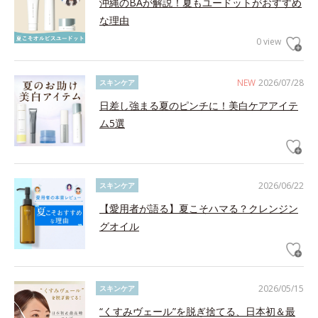
沖縄のBAが解説！夏もユードットがおすすめ
な理由
0 view
NEW
2026/07/28
スキンケア
日差し強まる夏のピンチに！美白ケアアイテ
ム5選
2026/06/22
スキンケア
【愛用者が語る】夏こそハマる？クレンジン
グオイル
2026/05/15
スキンケア
“くすみヴェール”を脱ぎ捨てる、日本初＆最