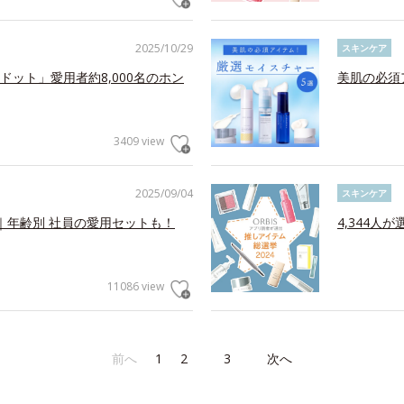
2025/10/29
スキンケア
ット」愛用者約8,000名のホン
美肌の必須
3409 view
2025/09/04
スキンケア
｜年齢別 社員の愛用セットも！
4,344人
11086 view
前へ
1
2
3
次へ