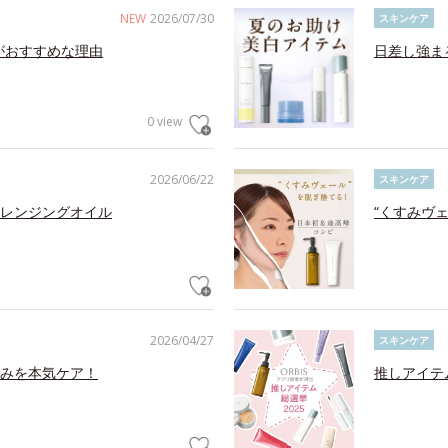
NEW
2026/07/30
スキンケア
がおすすめな理由
日差し強ま
0 view
2026/06/22
スキンケア
レンジングオイル
“くすみヴ
2026/04/27
スキンケア
みを本気ケア！
推しアイテ