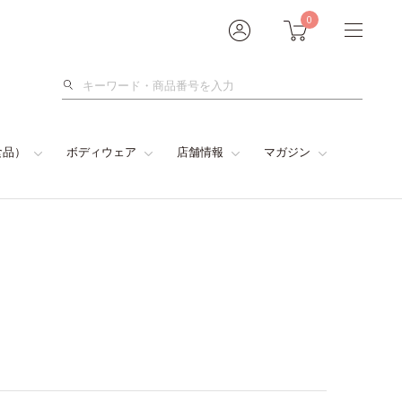
0
検
索
食品）
ボディウェア
店舗情報
マガジン