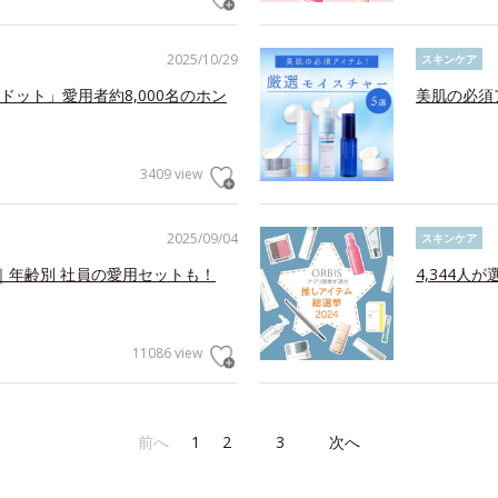
2025/10/29
スキンケア
ット」愛用者約8,000名のホン
美肌の必須
3409 view
2025/09/04
スキンケア
｜年齢別 社員の愛用セットも！
4,344人
11086 view
前へ
1
2
3
次へ