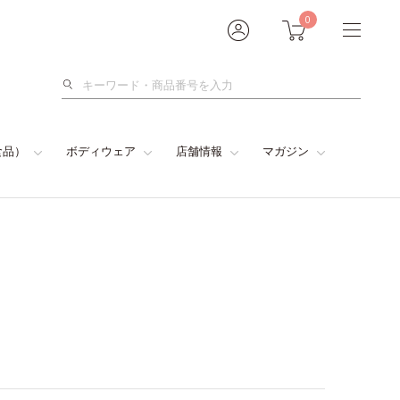
0
検
索
食品）
ボディウェア
店舗情報
マガジン