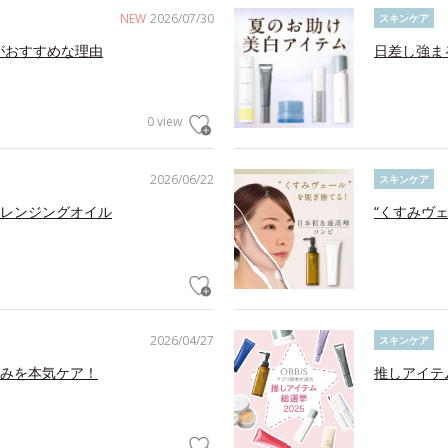
NEW
2026/07/30
スキンケア
がおすすめな理由
日差し強ま
0 view
2026/06/22
スキンケア
レンジングオイル
“くすみヴ
2026/04/27
スキンケア
みを本気ケア！
推しアイテ