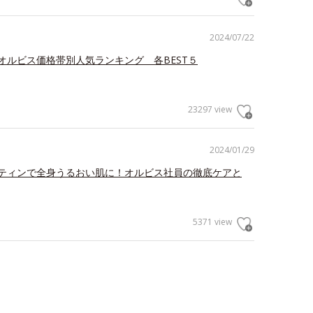
2024/07/22
オルビス価格帯別人気ランキング 各BEST５
23297 view
2024/01/29
ティンで全身うるおい肌に！オルビス社員の徹底ケアと
5371 view