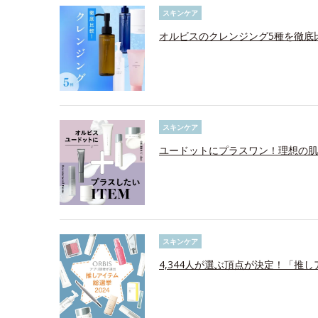
スキンケア
オルビスのクレンジング5種を徹底
スキンケア
ユードットにプラスワン！理想の肌
スキンケア
4,344人が選ぶ頂点が決定！「推し