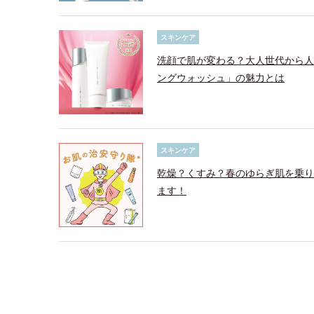
スキンケア
洗顔で肌が変わる？大人世代から人
ングウォッシュ」の魅力とは
スキンケア
乾燥？くすみ？春のゆらぎ肌を乗り
ます！