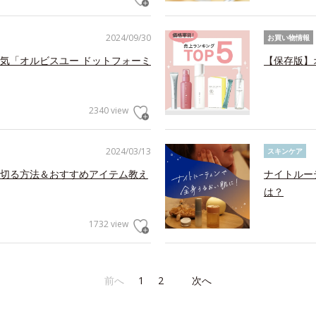
2024/09/30
お買い物情報
気「オルビスユー ドットフォーミ
【保存版】
2340 view
2024/03/13
スキンケア
切る方法＆おすすめアイテム教え
ナイトルー
は？
1732 view
前へ
1
2
次へ