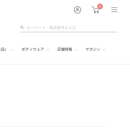
0
検
索
食品）
ボディウェア
店舗情報
マガジン