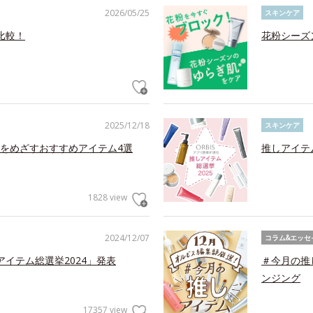
2026/05/25
スキンケア
比較！
花粉シーズ
2025/12/18
スキンケア
をめざすおすすめアイテム4選
推しアイテ
1828 view
2024/12/07
コラム&エッセ
アイテム総選挙2024」発表
＃今月の推
ンジング
17357 view