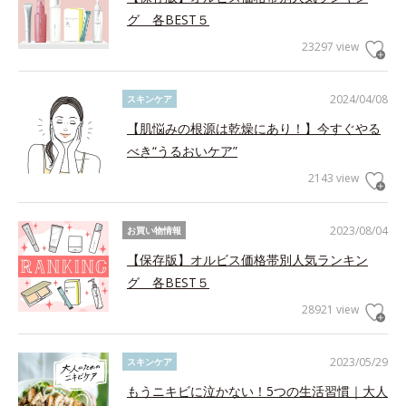
グ 各BEST５
23297 view
2024/04/08
スキンケア
【肌悩みの根源は乾燥にあり！】今すぐやる
べき“うるおいケア”
2143 view
2023/08/04
お買い物情報
【保存版】オルビス価格帯別人気ランキン
グ 各BEST５
28921 view
2023/05/29
スキンケア
もうニキビに泣かない！5つの生活習慣｜大人