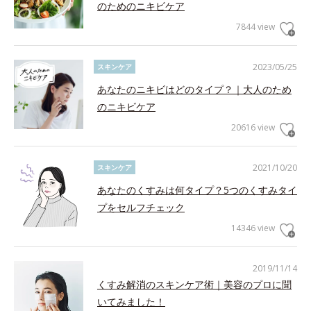
のためのニキビケア
7844 view
2023/05/25
スキンケア
あなたのニキビはどのタイプ？｜大人のため
のニキビケア
20616 view
2021/10/20
スキンケア
あなたのくすみは何タイプ？5つのくすみタイ
プをセルフチェック
14346 view
2019/11/14
くすみ解消のスキンケア術｜美容のプロに聞
いてみました！