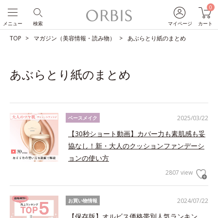
0
メニュー
検索
マイページ
カート
TOP
マガジン（美容情報・読み物）
あぶらとり紙のまとめ
あぶらとり紙のまとめ
2025/03/22
ベースメイク
【30秒ショート動画】カバー力も素肌感も妥
協なし！新・大人のクッションファンデーシ
ョンの使い方
2807 view
2024/07/22
お買い物情報
【保存版】オルビス価格帯別人気ランキン