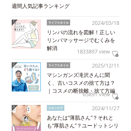
週間人気記事ランキング
2024/03/18
ライフスタイル
リンパの流れを図解！正しい
リンパマッサージでむくみを
解消
1833897 view
2025/12/11
ライフスタイル
マシンガンズ滝沢さんに聞
く、古いコスメの捨て方は？
｜コスメの断捨離・捨て方編
65891 view
2024/11/27
スキンケア
あなたは“薄肌さん”？それと
も“厚肌さん”？ユードットシリ