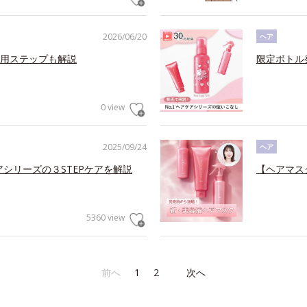
2026/06/20
ヘア
用ステップも解説
限定ボトル
0 view
2025/09/24
ヘア
アシリーズの３STEPケアを解説
【ヘアマス
5360 view
前へ
1
2
次へ