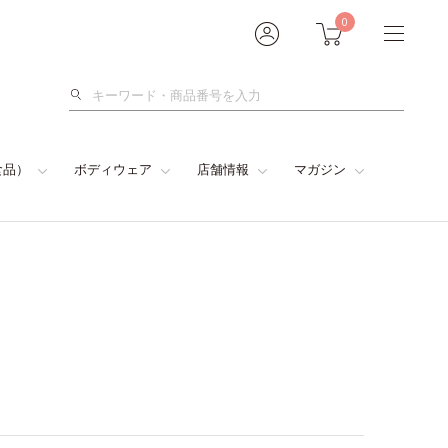
0
検
索
食品）
ボディウェア
店舗情報
マガジン