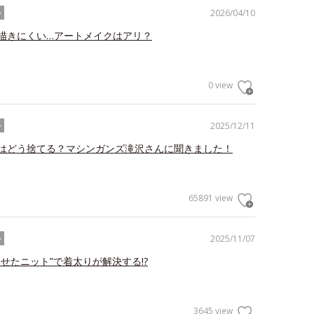
2026/04/10
ル
描きにくい…アートメイクはアリ？
0 view
2025/12/11
ル
はどう捨てる？マシンガンズ滝沢さんに聞きました！
65891 view
2025/11/07
ル
わせたニット”で着太りが解決する!?
3645 view