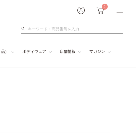
0
検
索
食品）
ボディウェア
店舗情報
マガジン