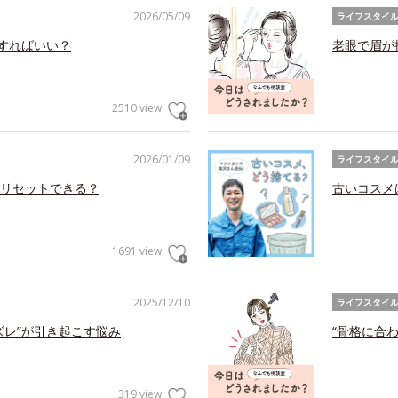
2026/05/09
ライフスタイ
アすればいい？
老眼で眉が
2510 view
2026/01/09
ライフスタイ
リセットできる？
古いコスメ
1691 view
2025/12/10
ライフスタイ
ズレ”が引き起こす悩み
“骨格に合
319 view