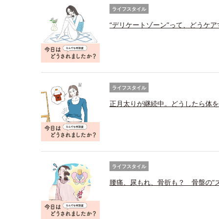
ライフスタイル
“デリケートゾーン”って、どうケ
ライフスタイル
正月太りが継続中。どうしたら体を
ライフスタイル
腰痛、尿もれ、骨折も？ 骨盤の“