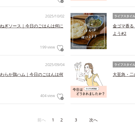
2025/10/02
ライフスタイ
ねぎソース｜今日のごはんは何に
金ゴマ香る
よう#2
199 view
2025/09/04
ライフスタイ
わらか鶏ハム｜今日のごはんは何
大至急・二
404 view
前へ
1
2
3
次へ