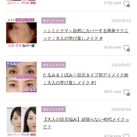
5763 view
2026/05/15
ポイントメイク
＜シミとクマ＞自然にカバーする簡単テクニ
ック｜大人の学び直しメイク #
4549 view
2026/05/07
ポイントメイク
たるみ＆くぼみ！目元タイプ別アイメイク術
｜大人の学び直しメイク #1
6855 view
2026/05/04
ポイントメイク
【大人の目元悩み】頑張らない40代メイクっ
て？
4104 view