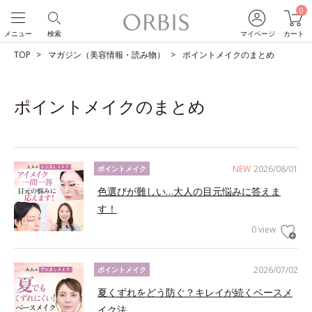
0
メニュー
検索
マイページ
カート
TOP
マガジン（美容情報・読み物）
ポイントメイクのまとめ
ポイントメイクのまとめ
NEW
2026/08/01
ポイントメイク
色選びが難しい…大人の目元悩みに答えま
す！
0 view
2026/07/02
ポイントメイク
夏くずれをどう防ぐ？キレイが続くベースメ
イク法