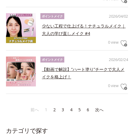
2026/04/02
ポイントメイク
少ない工程で仕上げる！ナチュラルメイク｜
大人の学び直しメイク #4
0 view
2026/02/24
ポイントメイク
【動画で解説】“ハート塗り”チークで大人メ
イクを格上げ！
0 view
前へ
1
2
3
4
5
6
次へ
カテゴリで探す