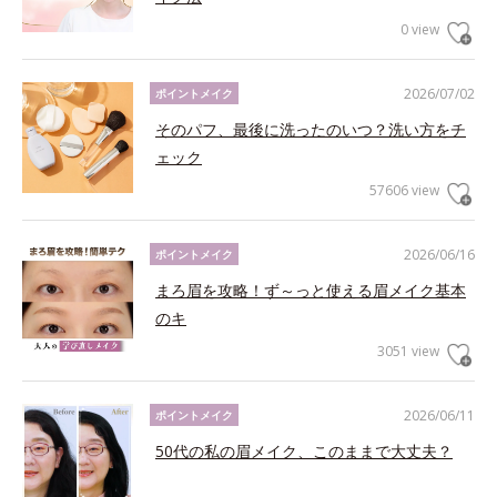
0 view
2026/07/02
ポイントメイク
そのパフ、最後に洗ったのいつ？洗い方をチ
ェック
57606 view
2026/06/16
ポイントメイク
まろ眉を攻略！ず～っと使える眉メイク基本
のキ
3051 view
2026/06/11
ポイントメイク
50代の私の眉メイク、このままで大丈夫？