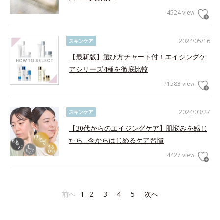
4524 view
2024/05/16
スキンケア
【最新版】選び方チャート付！エイジングケ
アシリーズ4種を徹底比較
71583 view
2024/03/27
スキンケア
【30代からのエイジングケア】肌悩みを感じ
たら…今からはじめるケア習慣
4427 view
前へ
1
2
3
4
5
次へ