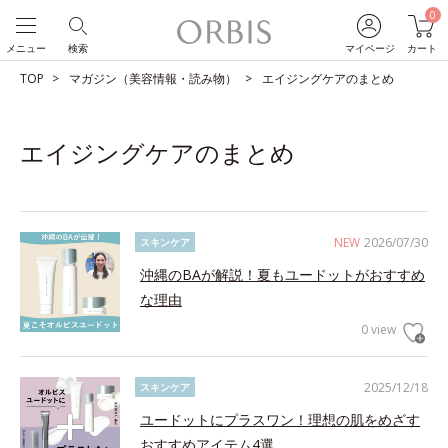
0
メニュー
検索
マイページ
カート
TOP
マガジン（美容情報・読み物）
エイジングケアのまとめ
エイジングケアのまとめ
NEW
2026/07/30
スキンケア
沖縄のBAが解説！夏もユードットがおすすめ
な理由
0 view
2025/12/18
スキンケア
ユードットにプラスワン！理想の肌をめざす
おすすめアイテム4選