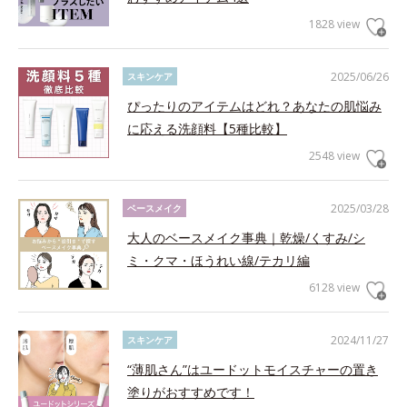
1828 view
2025/06/26
スキンケア
ぴったりのアイテムはどれ？あなたの肌悩み
に応える洗顔料【5種比較】
2548 view
2025/03/28
ベースメイク
大人のベースメイク事典｜乾燥/くすみ/シ
ミ・クマ・ほうれい線/テカリ編
6128 view
2024/11/27
スキンケア
“薄肌さん”はユードットモイスチャーの置き
塗りがおすすめです！