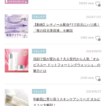
36583 view
2024/11/21
スキンケア
【動画】レチノール配合*1で目元にハリ感！
「夜の目元美容液」を解説
3465 view
2024/09/30
スキンケア
洗顔で肌が変わる？大人世代から人気「オル
ビスユー ドットフォーミングウォッシュ」の
魅力とは
2340 view
2024/05/27
スキンケア
年齢肌に寄り添うスキンケアシリーズ オルビ
スユー大解剖！