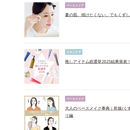
ベースメイク
夏の肌、焼けたくない。でもくずし
スキンケア
推しアイテム総選挙2025結果発表
ベースメイク
大人のベースメイク事典｜乾燥/く
リ編