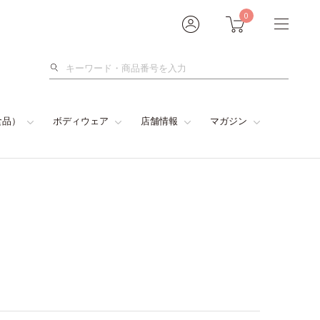
0
検
索
食品）
ボディウェア
店舗情報
マガジン