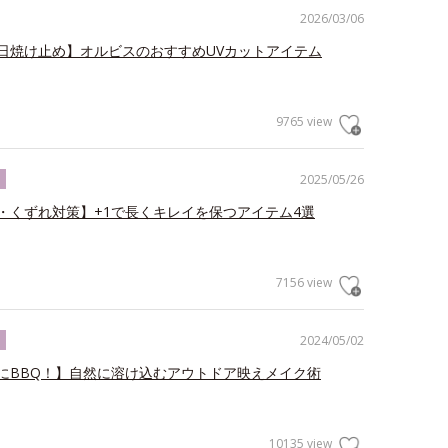
2026/03/06
日焼け止め】オルビスのおすすめUVカットアイテム
9765 view
2025/05/26
ク
・くずれ対策】+1で長くキレイを保つアイテム4選
7156 view
2024/05/02
ク
にBBQ！】自然に溶け込むアウトドア映えメイク術
10135 view