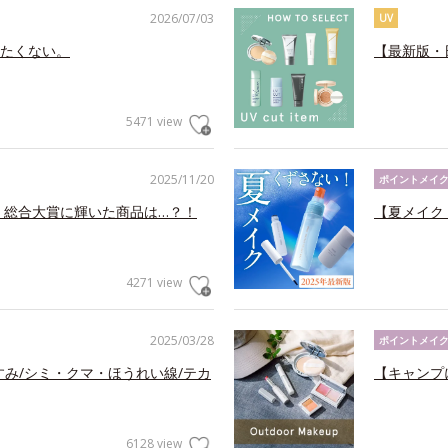
2026/07/03
UV
たくない。
【最新版・
5471 view
2025/11/20
ポイントメイ
！総合大賞に輝いた商品は…？！
【夏メイク
4271 view
2025/03/28
ポイントメイ
すみ/シミ・クマ・ほうれい線/テカ
【キャンプ
6128 view