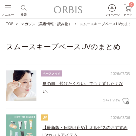
0
メニュー
検索
マイページ
カート
TOP
マガジン（美容情報・読み物）
スムースキープベースUVのまとめ
スムースキープベースUVのまとめ
2026/07/03
ベースメイク
夏の肌、焼けたくない。でもくずしたくな
い。
5471 view
2026/03/06
UV
【最新版・日焼け止め】オルビスのおすすめ
UVカットアイテム