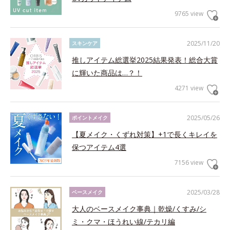
9765 view
2025/11/20
スキンケア
推しアイテム総選挙2025結果発表！総合大賞
に輝いた商品は…？！
4271 view
2025/05/26
ポイントメイク
【夏メイク・くずれ対策】+1で長くキレイを
保つアイテム4選
7156 view
2025/03/28
ベースメイク
大人のベースメイク事典｜乾燥/くすみ/シ
ミ・クマ・ほうれい線/テカリ編