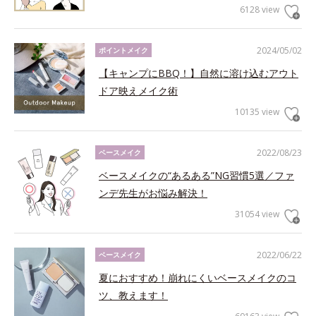
6128 view
2024/05/02
ポイントメイク
【キャンプにBBQ！】自然に溶け込むアウト
ドア映えメイク術
10135 view
2022/08/23
ベースメイク
ベースメイクの“あるある”NG習慣5選／ファ
ンデ先生がお悩み解決！
31054 view
2022/06/22
ベースメイク
夏におすすめ！崩れにくいベースメイクのコ
ツ、教えます！