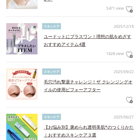
5471 view
2025/12/18
スキンケア
ユードットにプラスワン！理想の肌をめざす
おすすめアイテム4選
1828 view
2025/09/22
スキンケア
毛穴汚れ撃退チャレンジ！ザ クレンジングオ
イルの使用ビフォーアフター
2025/06/27
スキンケア
【お悩み別】褒められ透明美肌*のつくりかた
｜おすすめスキンケア３選