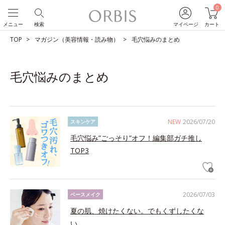
0
メニュー
検索
マイページ
カート
TOP
マガジン（美容情報・読み物）
毛穴悩みのまとめ
毛穴悩みのまとめ
NEW
2026/07/20
スキンケア
毛穴悩み”ごっそり”オフ！編集部ガチ推し
TOP3
2026/07/03
ベースメイク
夏の肌、焼けたくない。でもくずしたくな
い。