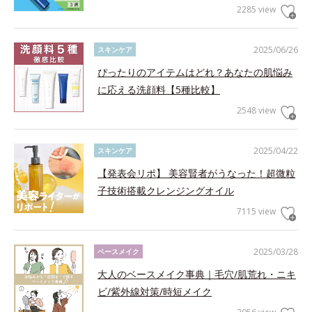
2285 view
2025/06/26
スキンケア
ぴったりのアイテムはどれ？あなたの肌悩み
に応える洗顔料【5種比較】
2548 view
2025/04/22
スキンケア
【発表会リポ】 美容賢者がうなった！超微粒
子技術搭載クレンジングオイル
7115 view
2025/03/28
ベースメイク
大人のベースメイク事典｜毛穴/肌荒れ・ニキ
ビ/紫外線対策/時短メイク