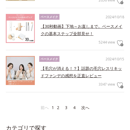
2056 view
2024/10/18
ベースメイク
【30秒動画】下地～お直しまで。ベースメイ
クの基本ステップ全部見せ！
5244 view
2024/10/15
ベースメイク
【毛穴が消える！？】話題の毛穴レスリキッ
ドファンデの感想を正直レビュー
3347 view
前へ
1
2
3
4
次へ
カテゴリで探す