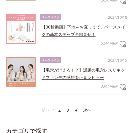
2056 view
2024/10/18
ベースメイク
【30秒動画】下地～お直しまで。ベースメイ
クの基本ステップ全部見せ！
5244 view
2024/10/15
ベースメイク
【毛穴が消える！？】話題の毛穴レスリキッ
ドファンデの感想を正直レビュー
3347 view
前へ
1
2
3
4
次へ
カテゴリで探す