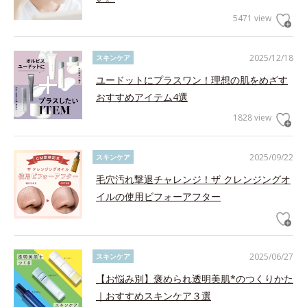
5471 view
2025/12/18
スキンケア
ユードットにプラスワン！理想の肌をめざす
おすすめアイテム4選
1828 view
2025/09/22
スキンケア
毛穴汚れ撃退チャレンジ！ザ クレンジングオ
イルの使用ビフォーアフター
2025/06/27
スキンケア
【お悩み別】褒められ透明美肌*のつくりかた
｜おすすめスキンケア３選