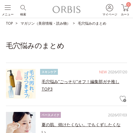
0
メニュー
検索
マイページ
カート
TOP
マガジン（美容情報・読み物）
毛穴悩みのまとめ
毛穴悩みのまとめ
NEW
2026/07/20
スキンケア
毛穴悩み”ごっそり”オフ！編集部ガチ推し
TOP3
2026/07/03
ベースメイク
夏の肌、焼けたくない。でもくずしたくな
い。