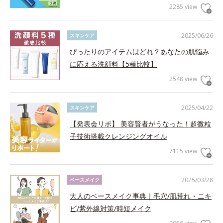
2285 view
2025/06/26
スキンケア
ぴったりのアイテムはどれ？あなたの肌悩み
に応える洗顔料【5種比較】
2548 view
2025/04/22
スキンケア
【発表会リポ】 美容賢者がうなった！超微粒
子技術搭載クレンジングオイル
7115 view
2025/03/28
ベースメイク
大人のベースメイク事典｜毛穴/肌荒れ・ニキ
ビ/紫外線対策/時短メイク