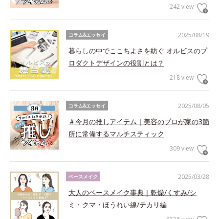
242 view
2025/08/19
コラム&エッセイ
暮らしの中でここちよさを紡ぐ オルビスのプ
ロダクトデザインの役割とは？
218 view
2025/08/05
コラム&エッセイ
＃今月の推しアイテム｜美容のプロが家の3箇
所に常備するマルチスティック
309 view
2025/03/28
ベースメイク
大人のベースメイク事典｜乾燥/くすみ/シ
ミ・クマ・ほうれい線/テカリ編