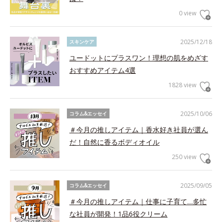
0 view
2025/12/18
スキンケア
ユードットにプラスワン！理想の肌をめざす
おすすめアイテム4選
1828 view
2025/10/06
コラム&エッセイ
＃今月の推しアイテム｜香水好き社員が選ん
だ！自然に香るボディオイル
250 view
2025/09/05
コラム&エッセイ
＃今月の推しアイテム｜仕事に子育て…多忙
な社員が開発！1品6役クリーム