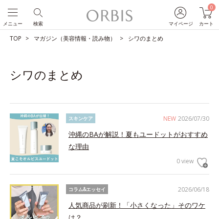
0
メニュー
検索
マイページ
カート
TOP
マガジン（美容情報・読み物）
シワのまとめ
シワのまとめ
NEW
2026/07/30
スキンケア
沖縄のBAが解説！夏もユードットがおすすめ
な理由
0 view
2026/06/18
コラム&エッセイ
人気商品が刷新！「小さくなった」そのワケ
は？