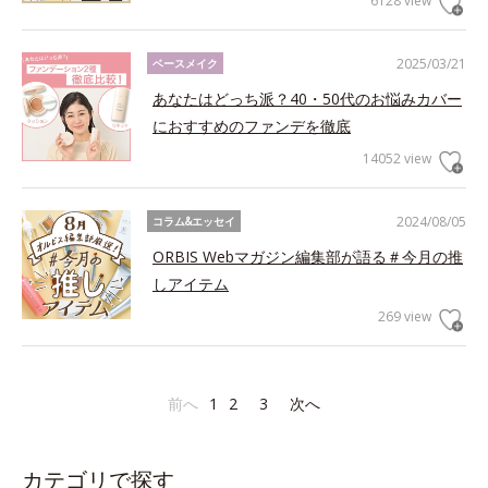
6128 view
2025/03/21
ベースメイク
あなたはどっち派？40・50代のお悩みカバー
におすすめのファンデを徹底
14052 view
2024/08/05
コラム&エッセイ
ORBIS Webマガジン編集部が語る＃今月の推
しアイテム
269 view
前へ
1
2
3
次へ
カテゴリで探す