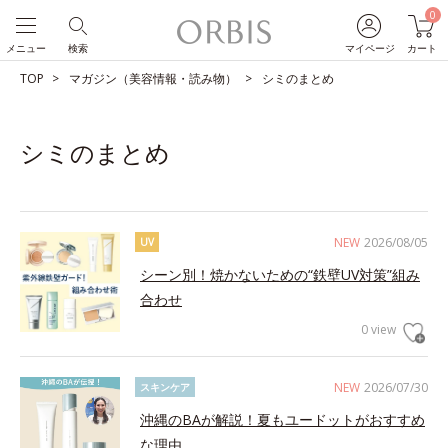
0
メニュー
検索
マイページ
カート
TOP
マガジン（美容情報・読み物）
シミのまとめ
シミのまとめ
NEW
2026/08/05
UV
シーン別！焼かないための“鉄壁UV対策”組み
合わせ
0 view
NEW
2026/07/30
スキンケア
沖縄のBAが解説！夏もユードットがおすすめ
な理由