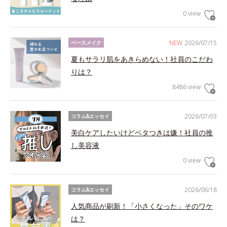
0 view
NEW
2026/07/15
ベースメイク
夏もサラリ肌をあきらめない！社員のこだわ
りは？
8486 view
2026/07/03
コラム&エッセイ
美白ケアしたいけどベタつきは嫌！社員の推
し美容液
0 view
2026/06/18
コラム&エッセイ
人気商品が刷新！「小さくなった」そのワケ
は？