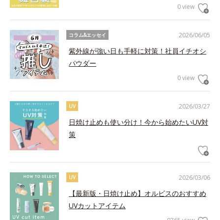
0 view
2026/06/05
コラム&エッセイ
紫外線が強い日も手軽に対策！社員イチオシ
パウダー
0 view
2026/03/27
UV
日焼け止めも使い分け！今から始めたいUV対
策
2026/03/06
UV
【最新版・日焼け止め】オルビスのおすすめ
UVカットアイテム