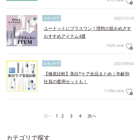
9765 view
2025/12/18
スキンケア
ユードットにプラスワン！理想の肌をめざす
おすすめアイテム4選
1828 view
2025/09/04
スキンケア
【徹底比較】美白*ケア全品まとめ｜年齢別
社員の愛用セットも！
11086 view
前へ
1
2
3
4
次へ
カテゴリで探す