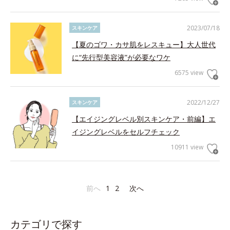
2023/07/18
スキンケア
【夏のゴワ・カサ肌をレスキュー】大人世代
に“先行型美容液”が必要なワケ
6575 view
2022/12/27
スキンケア
【エイジングレベル別スキンケア・前編】エ
イジングレベルをセルフチェック
10911 view
前へ
1
2
次へ
カテゴリで探す