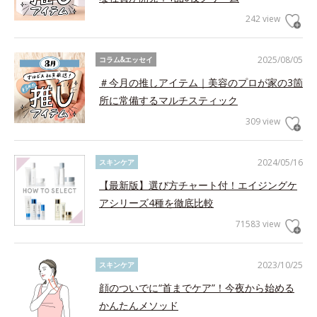
242 view
2025/08/05
コラム&エッセイ
＃今月の推しアイテム｜美容のプロが家の3箇
所に常備するマルチスティック
309 view
2024/05/16
スキンケア
【最新版】選び方チャート付！エイジングケ
アシリーズ4種を徹底比較
71583 view
2023/10/25
スキンケア
顔のついでに“首までケア”！今夜から始める
かんたんメソッド