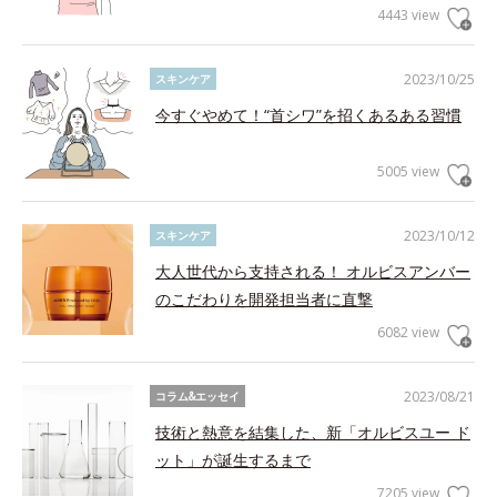
4443 view
2023/10/25
スキンケア
今すぐやめて！“首シワ”を招くあるある習慣
5005 view
2023/10/12
スキンケア
大人世代から支持される！ オルビスアンバー
のこだわりを開発担当者に直撃
6082 view
2023/08/21
コラム&エッセイ
技術と熱意を結集した、新「オルビスユー ド
ット」が誕生するまで
7205 view