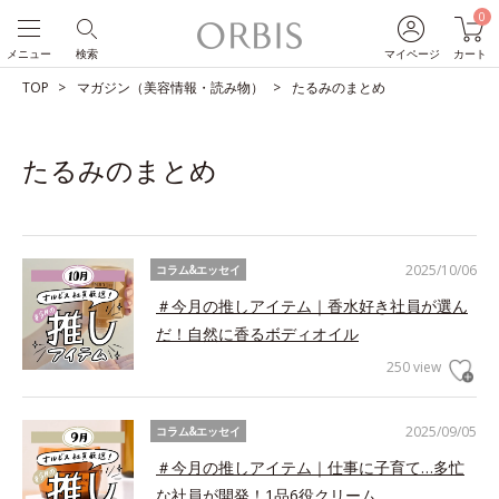
0
メニュー
検索
マイページ
カート
TOP
マガジン（美容情報・読み物）
たるみのまとめ
たるみのまとめ
2025/10/06
コラム&エッセイ
＃今月の推しアイテム｜香水好き社員が選ん
だ！自然に香るボディオイル
250 view
2025/09/05
コラム&エッセイ
＃今月の推しアイテム｜仕事に子育て…多忙
な社員が開発！1品6役クリーム