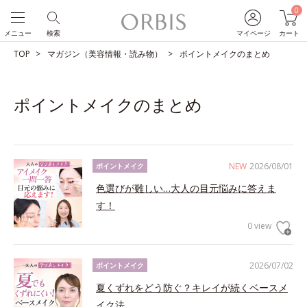
0
メニュー
検索
マイページ
カート
TOP
マガジン（美容情報・読み物）
ポイントメイクのまとめ
ポイントメイクのまとめ
NEW
2026/08/01
ポイントメイク
色選びが難しい…大人の目元悩みに答えま
す！
0 view
2026/07/02
ポイントメイク
夏くずれをどう防ぐ？キレイが続くベースメ
イク法