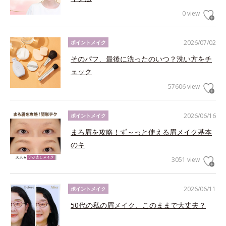
0 view
2026/07/02
ポイントメイク
そのパフ、最後に洗ったのいつ？洗い方をチ
ェック
57606 view
2026/06/16
ポイントメイク
まろ眉を攻略！ず～っと使える眉メイク基本
のキ
3051 view
2026/06/11
ポイントメイク
50代の私の眉メイク、このままで大丈夫？