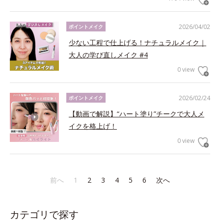
2026/04/02
ポイントメイク
少ない工程で仕上げる！ナチュラルメイク｜
大人の学び直しメイク #4
0 view
2026/02/24
ポイントメイク
【動画で解説】“ハート塗り”チークで大人メ
イクを格上げ！
0 view
前へ
1
2
3
4
5
6
次へ
カテゴリで探す