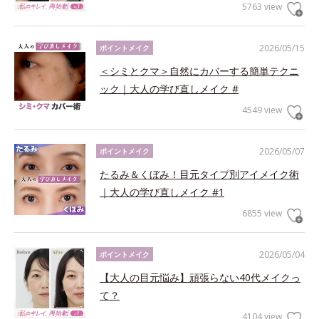
5763 view
2026/05/15
ポイントメイク
＜シミとクマ＞自然にカバーする簡単テクニ
ック｜大人の学び直しメイク #
4549 view
2026/05/07
ポイントメイク
たるみ＆くぼみ！目元タイプ別アイメイク術
｜大人の学び直しメイク #1
6855 view
2026/05/04
ポイントメイク
【大人の目元悩み】頑張らない40代メイクっ
て？
4104 view