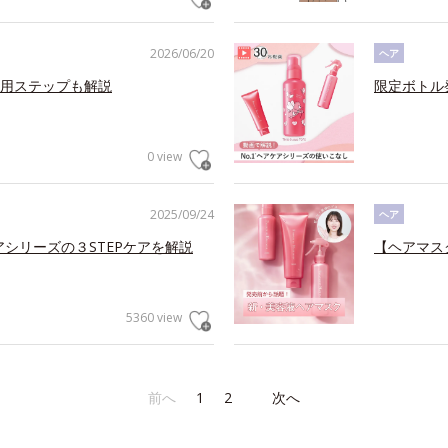
2026/06/20
ヘア
用ステップも解説
限定ボトル
0 view
2025/09/24
ヘア
アシリーズの３STEPケアを解説
【ヘアマス
5360 view
前へ
1
2
次へ