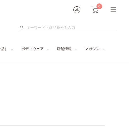
0
検
索
食品）
ボディウェア
店舗情報
マガジン