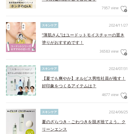
7957 view
2024/11/27
スキンケア
“薄肌さん”はユードットモイスチャーの置き
塗りがおすすめです！
36583 view
2024/07/31
スキンケア
【夏でも爽やか】オルビス男性社員が推す！
好印象をつくるアイテムは？
4677 view
2024/06/25
スキンケア
夏のざらつき・ごわつきを脱ぎ捨てよう。ク
リーンエンス