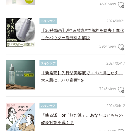
4693 view
2024/06/21
スキンケア
【30秒動画】炭*＆酵素*で角栓を除去！進化
したパウダー洗顔料を解説
5964 view
2024/05/17
スキンケア
【新発売】先行型美容液で＋１の肌ごたえ。
大人肌に、ハリ密度*を
7245 view
2024/04/12
スキンケア
「塗る派」or「飲む派」。あなたはどちらの
乾燥対策を選ぶ？