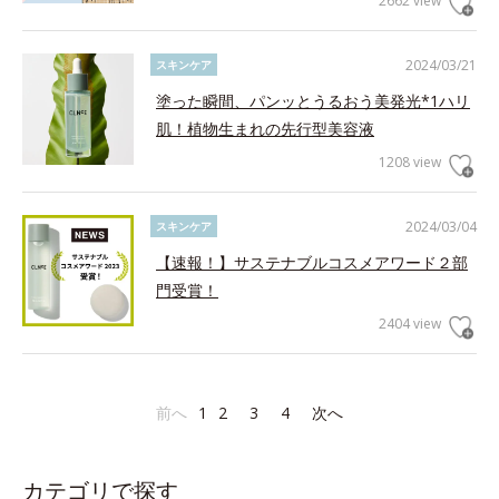
2662 view
2024/03/21
スキンケア
塗った瞬間、パンッとうるおう美発光*1ハリ
肌！植物生まれの先行型美容液
1208 view
2024/03/04
スキンケア
【速報！】サステナブルコスメアワード２部
門受賞！
2404 view
前へ
1
2
3
4
次へ
カテゴリで探す