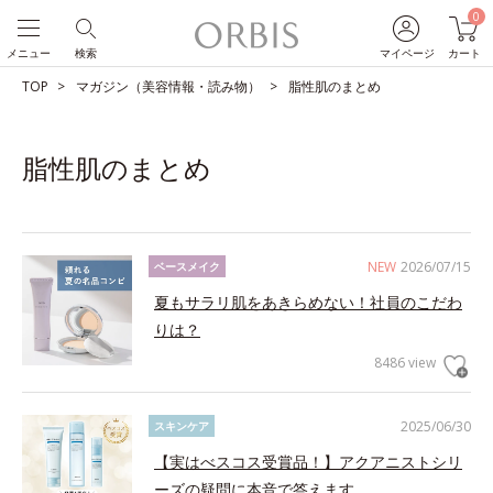
0
メニュー
検索
マイページ
カート
TOP
マガジン（美容情報・読み物）
脂性肌のまとめ
脂性肌のまとめ
NEW
2026/07/15
ベースメイク
夏もサラリ肌をあきらめない！社員のこだわ
りは？
8486 view
2025/06/30
スキンケア
【実はべスコス受賞品！】アクアニストシリ
ーズの疑問に本音で答えます