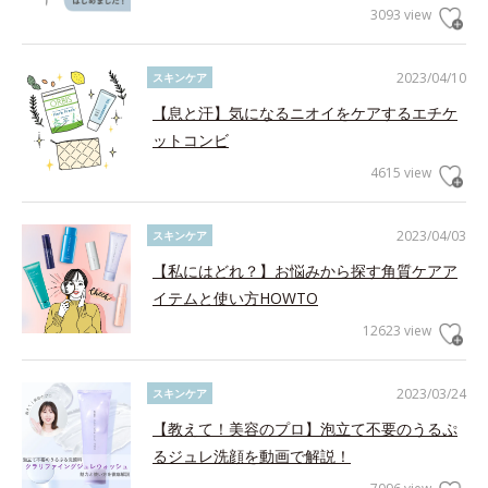
3093 view
2023/04/10
スキンケア
【息と汗】気になるニオイをケアするエチケ
ットコンビ
4615 view
2023/04/03
スキンケア
【私にはどれ？】お悩みから探す角質ケアア
イテムと使い方HOWTO
12623 view
2023/03/24
スキンケア
【教えて！美容のプロ】泡立て不要のうるぷ
るジュレ洗顔を動画で解説！