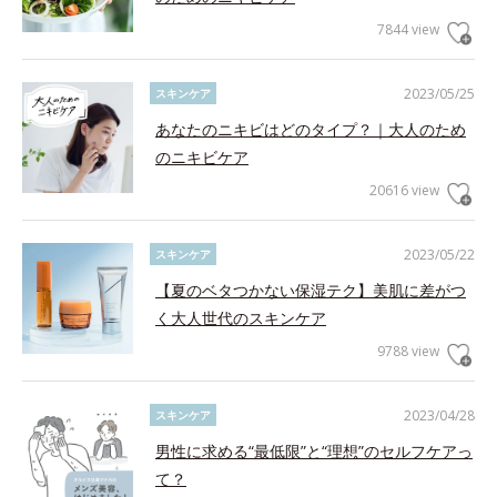
7844 view
2023/05/25
スキンケア
あなたのニキビはどのタイプ？｜大人のため
のニキビケア
20616 view
2023/05/22
スキンケア
【夏のベタつかない保湿テク】美肌に差がつ
く大人世代のスキンケア
9788 view
2023/04/28
スキンケア
男性に求める“最低限”と“理想”のセルフケアっ
て？