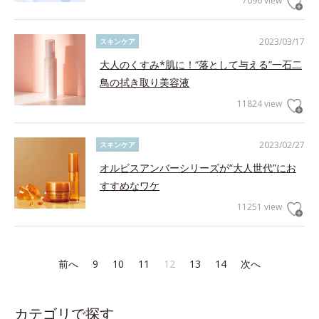
7096 view
2023/03/17
スキンケア
大人のくすみ*肌に！“落として与える”一石二
鳥の拭き取り美容液
11824 view
2023/02/27
スキンケア
オルビスアンバーシリーズが“大人世代”にお
すすめなワケ
11251 view
前へ
9
10
11
12
13
14
次へ
カテゴリで探す