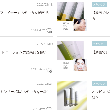
2022/03/18
スキンケア
ファイナー」の使い方を動画でご
【動画でレ
方！
4833 view
2022/03/09
スキンケア
イト ローションの効果的な使い
【動画でレ
1631 view
2022/02/21
スキンケア
トシリーズ3品の使い方を一挙ご
オルビスの
は？
3711 view