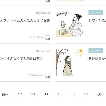
2022/02/08
スキンケア
オフクリームの人気のヒミツ＆開
シワ・たる
6015 view
2021/12/03
スキンケア
ンしすぎなくても糖化は防げ
紫外線量が
16364 view
前へ
12
13
14
15
16
17
次へ