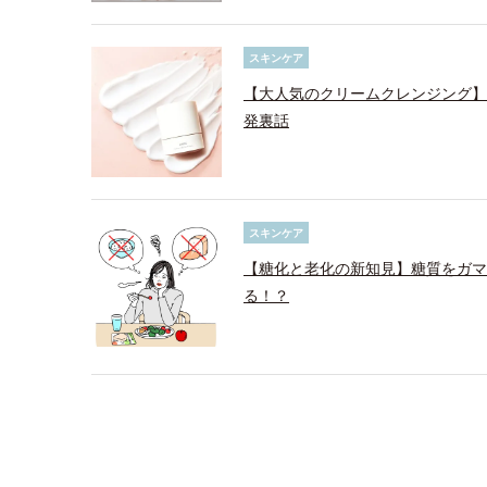
スキンケア
【大人気のクリームクレンジング】
発裏話
スキンケア
【糖化と老化の新知見】糖質をガマ
る！？