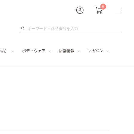
0
検
索
食品）
ボディウェア
店舗情報
マガジン